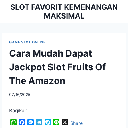
Skip
SLOT FAVORIT KEMENANGAN
to
MAKSIMAL
content
GAME SLOT ONLINE
Cara Mudah Dapat
Jackpot Slot Fruits Of
The Amazon
07/16/2025
Bagikan
W
F
M
T
S
L
X
Share