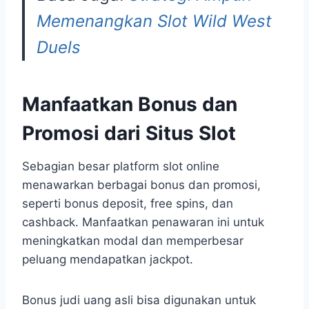
Memenangkan Slot Wild West
Duels
Manfaatkan Bonus dan
Promosi dari Situs Slot
Sebagian besar platform slot online
menawarkan berbagai bonus dan promosi,
seperti bonus deposit, free spins, dan
cashback. Manfaatkan penawaran ini untuk
meningkatkan modal dan memperbesar
peluang mendapatkan jackpot.
Bonus judi uang asli bisa digunakan untuk