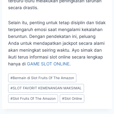
terburu-buru melakukan peningkatan taruhan
secara drastis.
Selain itu, penting untuk tetap disiplin dan tidak
terpengaruh emosi saat mengalami kekalahan
beruntun. Dengan pendekatan ini, peluang
Anda untuk mendapatkan jackpot secara alami
akan meningkat seiring waktu. Ayo simak dan
ikuti terus informasi slot online secara lengkap
hanya di
GAME SLOT ONLINE
.
Post
#
Bermain di Slot Fruits Of The Amazon
Tags:
#
SLOT FAVORIT KEMENANGAN MAKSIMAL
#
Slot Fruits Of The Amazon
#
Slot Online