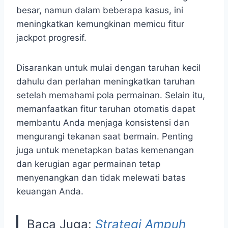
besar, namun dalam beberapa kasus, ini
meningkatkan kemungkinan memicu fitur
jackpot progresif.
Disarankan untuk mulai dengan taruhan kecil
dahulu dan perlahan meningkatkan taruhan
setelah memahami pola permainan. Selain itu,
memanfaatkan fitur taruhan otomatis dapat
membantu Anda menjaga konsistensi dan
mengurangi tekanan saat bermain. Penting
juga untuk menetapkan batas kemenangan
dan kerugian agar permainan tetap
menyenangkan dan tidak melewati batas
keuangan Anda.
Baca Juga:
Strategi Ampuh