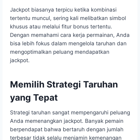
Jackpot biasanya terpicu ketika kombinasi
tertentu muncul, sering kali melibatkan simbol
khusus atau melalui fitur bonus tertentu.
Dengan memahami cara kerja permainan, Anda
bisa lebih fokus dalam mengelola taruhan dan
mengoptimalkan peluang mendapatkan
jackpot.
Memilih Strategi Taruhan
yang Tepat
Strategi taruhan sangat mempengaruhi peluang
Anda memenangkan jackpot. Banyak pemain
berpendapat bahwa bertaruh dengan jumlah
terbesar tidak selalu menjamin kemenangan