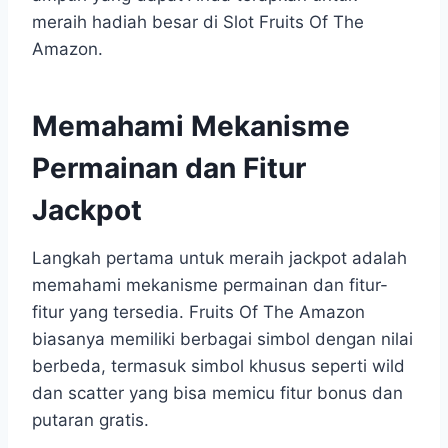
meraih hadiah besar di Slot Fruits Of The
Amazon.
Memahami Mekanisme
Permainan dan Fitur
Jackpot
Langkah pertama untuk meraih jackpot adalah
memahami mekanisme permainan dan fitur-
fitur yang tersedia. Fruits Of The Amazon
biasanya memiliki berbagai simbol dengan nilai
berbeda, termasuk simbol khusus seperti wild
dan scatter yang bisa memicu fitur bonus dan
putaran gratis.