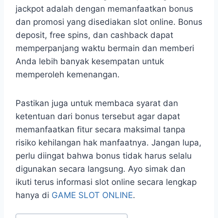
jackpot adalah dengan memanfaatkan bonus
dan promosi yang disediakan slot online. Bonus
deposit, free spins, dan cashback dapat
memperpanjang waktu bermain dan memberi
Anda lebih banyak kesempatan untuk
memperoleh kemenangan.
Pastikan juga untuk membaca syarat dan
ketentuan dari bonus tersebut agar dapat
memanfaatkan fitur secara maksimal tanpa
risiko kehilangan hak manfaatnya. Jangan lupa,
perlu diingat bahwa bonus tidak harus selalu
digunakan secara langsung. Ayo simak dan
ikuti terus informasi slot online secara lengkap
hanya di
GAME SLOT ONLINE
.
Post