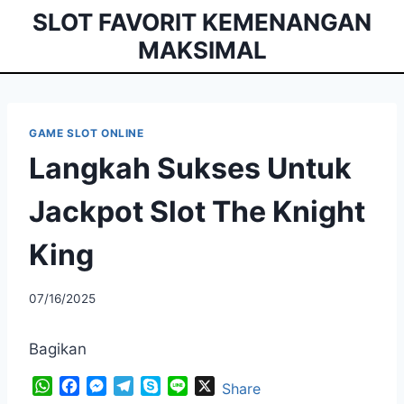
Skip
SLOT FAVORIT KEMENANGAN
to
MAKSIMAL
content
GAME SLOT ONLINE
Langkah Sukses Untuk
Jackpot Slot The Knight
King
07/16/2025
Bagikan
W
F
M
T
S
L
X
Share