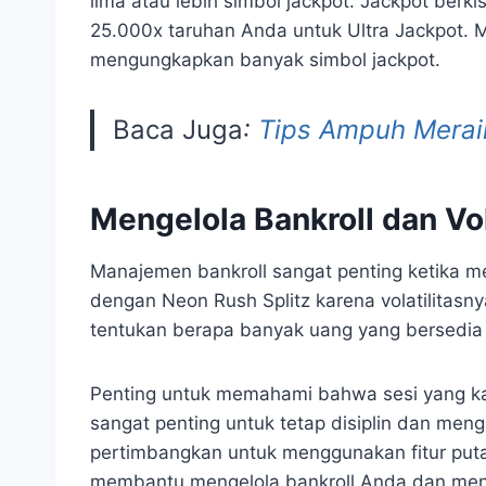
lima atau lebih simbol jackpot. Jackpot berk
25.000x taruhan Anda untuk Ultra Jackpot.
mengungkapkan banyak simbol jackpot.
Baca Juga
:
Tips Ampuh Meraih
Mengelola Bankroll dan Vol
Manajemen bankroll sangat penting ketika me
dengan Neon Rush Splitz karena volatilitasn
tentukan berapa banyak uang yang bersedia 
Penting untuk memahami bahwa sesi yang kal
sangat penting untuk tetap disiplin dan meng
pertimbangkan untuk menggunakan fitur puta
membantu mengelola bankroll Anda dan mengh