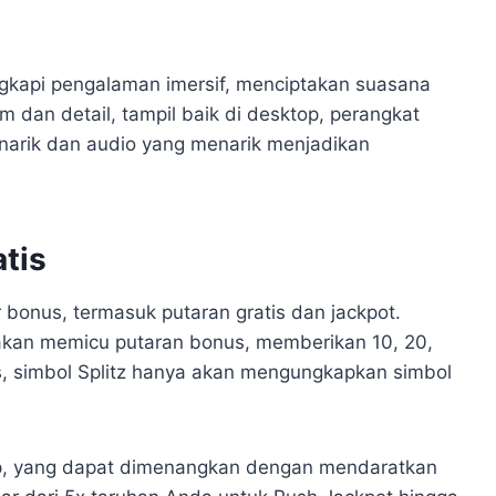
kapi pengalaman imersif, menciptakan suasana
am dan detail, tampil baik di desktop, perangkat
menarik dan audio yang menarik menjadikan
tis
bonus, termasuk putaran gratis dan jackpot.
 akan memicu putaran bonus, memberikan 10, 20,
is, simbol Splitz hanya akan mengungkapkan simbol
ap, yang dapat dimenangkan dengan mendaratkan