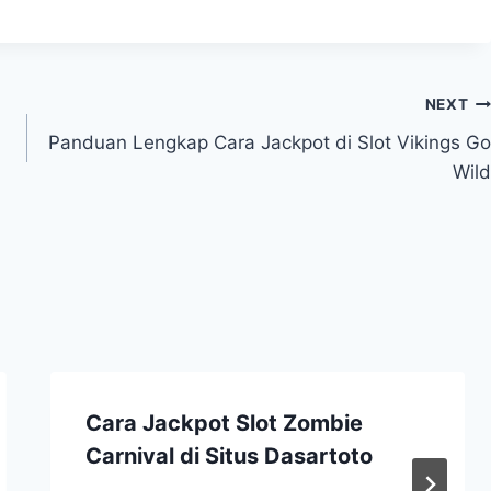
NEXT
Panduan Lengkap Cara Jackpot di Slot Vikings Go
Wild
Cara Jackpot Slot Zombie
Carnival di Situs Dasartoto