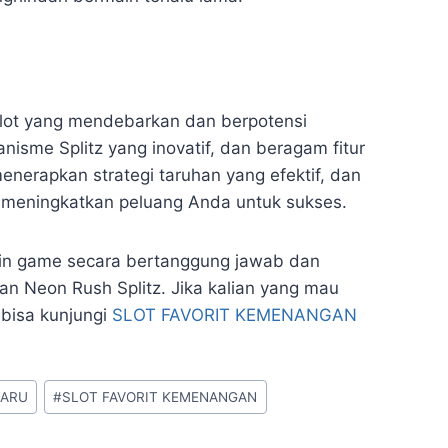
lot yang mendebarkan dan berpotensi
isme Splitz yang inovatif, dan beragam fitur
erapkan strategi taruhan yang efektif, dan
 meningkatkan peluang Anda untuk sukses.
in game secara bertanggung jawab dan
n Neon Rush Splitz. Jika kalian yang mau
 bisa kunjungi
SLOT FAVORIT KEMENANGAN
BARU
#
SLOT FAVORIT KEMENANGAN