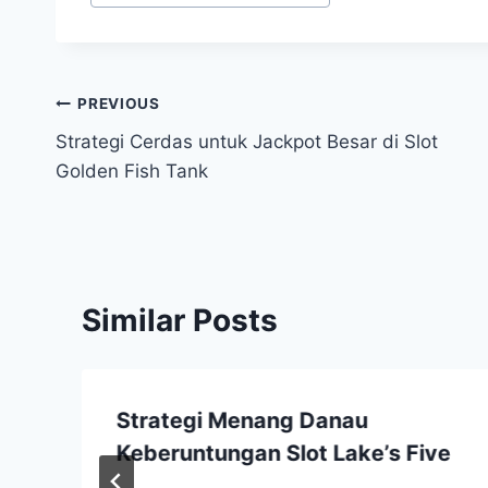
Post
PREVIOUS
Strategi Cerdas untuk Jackpot Besar di Slot
navigation
Golden Fish Tank
Similar Posts
Strategi Menang Danau
Keberuntungan Slot Lake’s Five