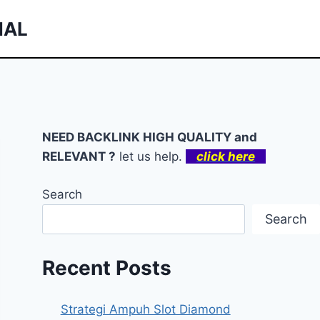
MAL
NEED BACKLINK HIGH QUALITY and
RELEVANT ?
let us help.
click here
Search
Search
Recent Posts
Strategi Ampuh Slot Diamond