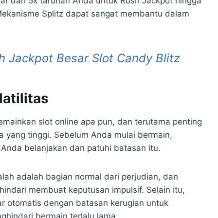
isar dari 5x taruhan Anda untuk Rush Jackpot hingga
 Mekanisme Splitz dapat sangat membantu dalam
 Jackpot Besar Slot Candy Blitz
atilitas
mainkan slot online apa pun, dan terutama penting
ya yang tinggi. Sebelum Anda mulai bermain,
Anda belanjakan dan patuhi batasan itu.
ah adalah bagian normal dari perjudian, dan
hindari membuat keputusan impulsif. Selain itu,
r otomatis dengan batasan kerugian untuk
indari bermain terlalu lama.