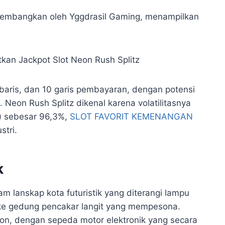
ikembangkan oleh Yggdrasil Gaming, menampilkan
baris, dan 10 garis pembayaran, dengan potensi
eon Rush Splitz dikenal karena volatilitasnya
r) sebesar 96,3%,
SLOT FAVORIT KEMENANGAN
stri.
k
lanskap kota futuristik yang diterangi lampu
ke gedung pencakar langit yang mempesona.
ron, dengan sepeda motor elektronik yang secara