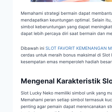
Memahami strategi bermain dapat membantu
mendapatkan keuntungan optimal. Selain itu, 
simbol keberuntungan yang dapat meningka
dapat lebih percaya diri saat bermain dan me
Dibawah ini
SLOT FAVORIT KEMENANGAN M
cerdas untuk meraih bonus maksimal di Slot 
kesempatan emas memperoleh hadiah besar 
Mengenal Karakteristik Sl
Slot Lucky Neko memiliki simbol unik yang 
Memahami peran setiap simbol termasuk kuc
penting agar pemain dapat merencanakan strat