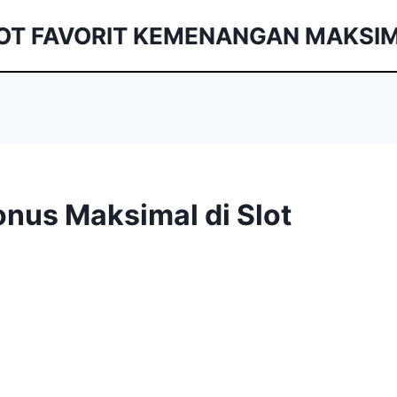
OT FAVORIT KEMENANGAN MAKSI
onus Maksimal di Slot