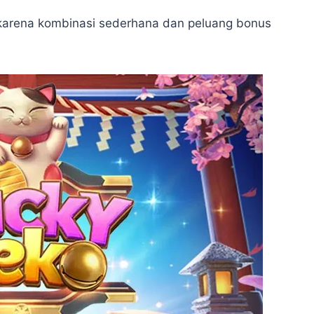
 karena kombinasi sederhana dan peluang bonus