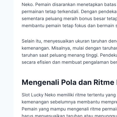
Neko. Pemain disarankan menetapkan batas h
permainan tetap terkendali. Dengan pendekat
sementara peluang meraih bonus besar tetap 
membantu pemain tetap fokus dan bermain s
Selain itu, menyesuaikan ukuran taruhan de
kemenangan. Misalnya, mulai dengan taruha
taruhan saat peluang menang tinggi. Pende
secara efisien dan membuat pengalaman be
Mengenali Pola dan Ritme
Slot Lucky Neko memiliki ritme tertentu yan
kemenangan sebelumnya membantu mempredik
Pemain yang mampu mengenali ritme permai
harus menyesuaikan taruhan atau menunggu 