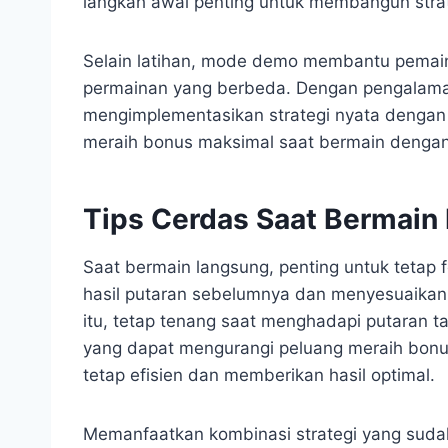
langkah awal penting untuk membangun strat
Selain latihan, mode demo membantu pemain
permainan yang berbeda. Dengan pengalaman 
mengimplementasikan strategi nyata dengan 
meraih bonus maksimal saat bermain denga
Tips Cerdas Saat Bermain
Saat bermain langsung, penting untuk tetap 
hasil putaran sebelumnya dan menyesuaikan s
itu, tetap tenang saat menghadapi putaran t
yang dapat mengurangi peluang meraih bonus 
tetap efisien dan memberikan hasil optimal.
Memanfaatkan kombinasi strategi yang sudah