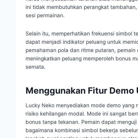
ini tidak membutuhkan perangkat tambahan,
sesi permainan.
Selain itu, memperhatikan frekuensi simbol t
dapat menjadi indikator peluang untuk mem
pemahaman pola dan ritme putaran, pemain 
meningkatkan peluang memperoleh bonus m
semata.
Menggunakan Fitur Demo 
Lucky Neko menyediakan mode demo yang m
risiko kehilangan modal. Mode ini sangat be
bonus tanpa tekanan. Pemain dapat menguji
bagaimana kombinasi simbol bekerja sebelum