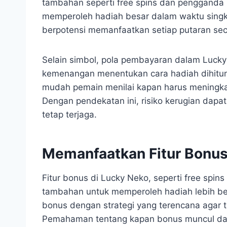
tambahan seperti free spins dan penggand
memperoleh hadiah besar dalam waktu singk
berpotensi memanfaatkan setiap putaran sec
Selain simbol, pola pembayaran dalam Lucky N
kemenangan menentukan cara hadiah dihitu
mudah pemain menilai kapan harus meningka
Dengan pendekatan ini, risiko kerugian dapa
tetap terjaga.
Memanfaatkan Fitur Bonus
Fitur bonus di Lucky Neko, seperti free sp
tambahan untuk memperoleh hadiah lebih be
bonus dengan strategi yang terencana agar
Pemahaman tentang kapan bonus muncul dan