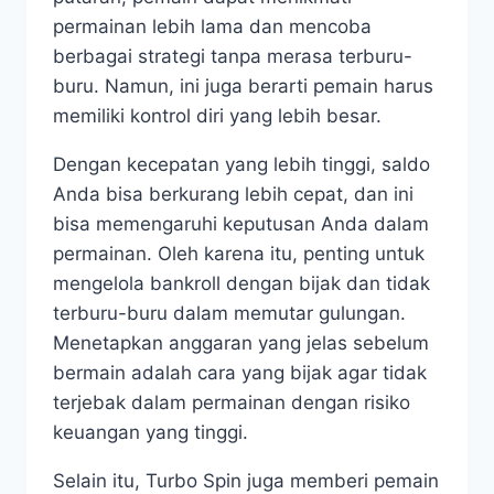
permainan lebih lama dan mencoba
berbagai strategi tanpa merasa terburu-
buru. Namun, ini juga berarti pemain harus
memiliki kontrol diri yang lebih besar.
Dengan kecepatan yang lebih tinggi, saldo
Anda bisa berkurang lebih cepat, dan ini
bisa memengaruhi keputusan Anda dalam
permainan. Oleh karena itu, penting untuk
mengelola bankroll dengan bijak dan tidak
terburu-buru dalam memutar gulungan.
Menetapkan anggaran yang jelas sebelum
bermain adalah cara yang bijak agar tidak
terjebak dalam permainan dengan risiko
keuangan yang tinggi.
Selain itu, Turbo Spin juga memberi pemain