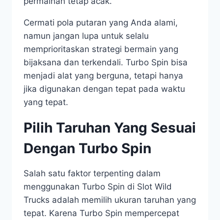
permainan tetap acak.
Cermati pola putaran yang Anda alami,
namun jangan lupa untuk selalu
memprioritaskan strategi bermain yang
bijaksana dan terkendali. Turbo Spin bisa
menjadi alat yang berguna, tetapi hanya
jika digunakan dengan tepat pada waktu
yang tepat.
Pilih Taruhan Yang Sesuai
Dengan Turbo Spin
Salah satu faktor terpenting dalam
menggunakan Turbo Spin di Slot Wild
Trucks adalah memilih ukuran taruhan yang
tepat. Karena Turbo Spin mempercepat