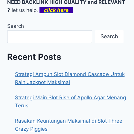
NEED BACKLINK HIGH QUALITY and RELEVANT
?
let us help.
click here
Search
Search
Recent Posts
Strategi Ampuh Slot Diamond Cascade Untuk
Raih Jackpot Maksimal
Strategi Main Slot Rise of Apollo Agar Menang
Terus
Rasakan Keuntungan Maksimal di Slot Three
Crazy Piggies