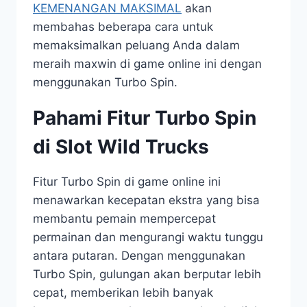
KEMENANGAN MAKSIMAL
akan
membahas beberapa cara untuk
memaksimalkan peluang Anda dalam
meraih maxwin di game online ini dengan
menggunakan Turbo Spin.
Pahami Fitur Turbo Spin
di Slot Wild Trucks
Fitur Turbo Spin di game online ini
menawarkan kecepatan ekstra yang bisa
membantu pemain mempercepat
permainan dan mengurangi waktu tunggu
antara putaran. Dengan menggunakan
Turbo Spin, gulungan akan berputar lebih
cepat, memberikan lebih banyak