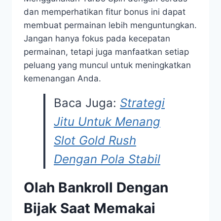
dan memperhatikan fitur bonus ini dapat
membuat permainan lebih menguntungkan.
Jangan hanya fokus pada kecepatan
permainan, tetapi juga manfaatkan setiap
peluang yang muncul untuk meningkatkan
kemenangan Anda.
Baca Juga:
Strategi
Jitu Untuk Menang
Slot Gold Rush
Dengan Pola Stabil
Olah Bankroll Dengan
Bijak Saat Memakai