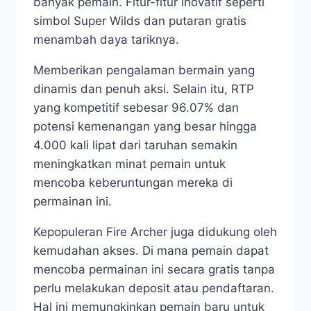
banyak pemain. Fitur-fitur inovatif seperti
simbol Super Wilds dan putaran gratis
menambah daya tariknya.
Memberikan pengalaman bermain yang
dinamis dan penuh aksi. Selain itu, RTP
yang kompetitif sebesar 96.07% dan
potensi kemenangan yang besar hingga
4.000 kali lipat dari taruhan semakin
meningkatkan minat pemain untuk
mencoba keberuntungan mereka di
permainan ini.
Kepopuleran Fire Archer juga didukung oleh
kemudahan akses. Di mana pemain dapat
mencoba permainan ini secara gratis tanpa
perlu melakukan deposit atau pendaftaran.
Hal ini memungkinkan pemain baru untuk