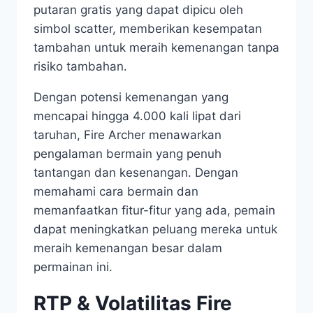
putaran gratis yang dapat dipicu oleh
simbol scatter, memberikan kesempatan
tambahan untuk meraih kemenangan tanpa
risiko tambahan.
Dengan potensi kemenangan yang
mencapai hingga
4.000 kali lipat dari
taruhan
, Fire Archer menawarkan
pengalaman bermain yang penuh
tantangan dan kesenangan. Dengan
memahami cara bermain dan
memanfaatkan fitur-fitur yang ada, pemain
dapat meningkatkan peluang mereka untuk
meraih kemenangan besar dalam
permainan ini.
RTP & Volatilitas Fire