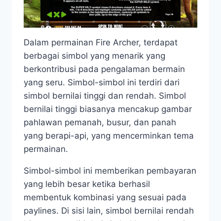
Dalam permainan Fire Archer, terdapat
berbagai simbol yang menarik yang
berkontribusi pada pengalaman bermain
yang seru. Simbol-simbol ini terdiri dari
simbol bernilai tinggi dan rendah. Simbol
bernilai tinggi biasanya mencakup gambar
pahlawan pemanah, busur, dan panah
yang berapi-api, yang mencerminkan tema
permainan.
Simbol-simbol ini memberikan pembayaran
yang lebih besar ketika berhasil
membentuk kombinasi yang sesuai pada
paylines. Di sisi lain, simbol bernilai rendah