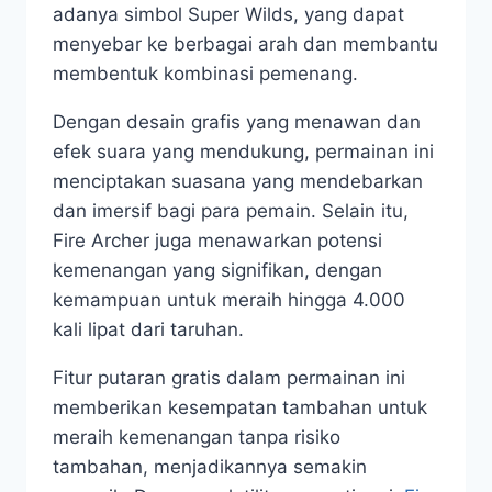
adanya simbol Super Wilds, yang dapat
menyebar ke berbagai arah dan membantu
membentuk kombinasi pemenang.
Dengan desain grafis yang menawan dan
efek suara yang mendukung, permainan ini
menciptakan suasana yang mendebarkan
dan imersif bagi para pemain.
Selain itu,
Fire Archer juga menawarkan
potensi
kemenangan yang signifikan
, dengan
kemampuan untuk meraih hingga
4.000
kali lipat dari taruhan
.
Fitur putaran gratis dalam permainan ini
memberikan kesempatan tambahan untuk
meraih kemenangan tanpa risiko
tambahan, menjadikannya semakin