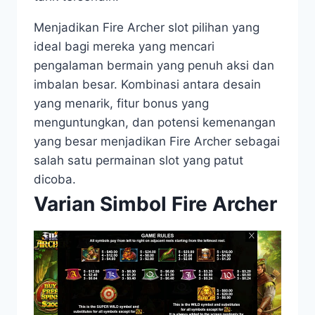
Menjadikan Fire Archer slot pilihan yang
ideal bagi mereka yang mencari
pengalaman bermain yang penuh aksi dan
imbalan besar. Kombinasi antara desain
yang menarik, fitur bonus yang
menguntungkan, dan potensi kemenangan
yang besar menjadikan Fire Archer sebagai
salah satu permainan slot yang patut
dicoba.
Varian Simbol Fire Archer