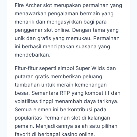
Fire Archer slot merupakan permainan yang
menawarkan pengalaman bermain yang
menarik dan mengasyikkan bagi para
penggemar slot online. Dengan tema yang
unik dan grafis yang memukau. Permainan
ini berhasil menciptakan suasana yang
mendebarkan.
Fitur-fitur seperti simbol Super Wilds dan
putaran gratis memberikan peluang
tambahan untuk meraih kemenangan
besar. Sementara RTP yang kompetitif dan
volatilitas tinggi menambah daya tariknya.
Semua elemen ini berkontribusi pada
popularitas Permainan slot di kalangan
pemain. Menjadikannya salah satu pilihan
favorit di berbagai kasino online.