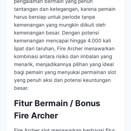
pengalaman bermain yang penuh
tantangan dan ketegangan, karena pemain
harus bersiap untuk periode tanpa
kemenangan yang mungkin diikuti oleh
kemenangan besar. Dengan potensi
kemenangan mencapai hingga
4.000 kali
lipat dari taruhan
, Fire Archer menawarkan
kombinasi antara risiko dan imbalan yang
menarik, menjadikannya pilihan yang ideal
bagi pemain yang menyukai permainan slot
yang penuh aksi dan potensi keuntungan
besar.
Fitur Bermain / Bonus
Fire Archer
Fire Archer slot menawarkan berbagai fitur