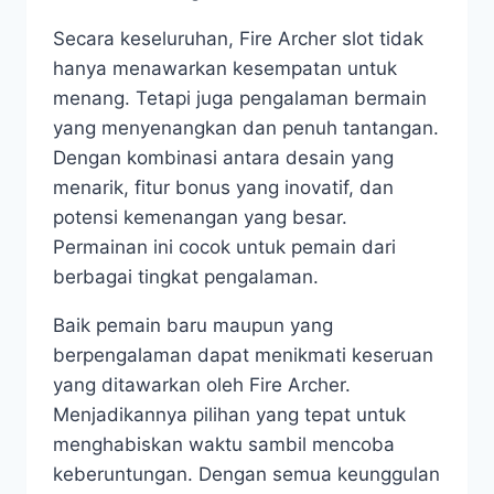
Secara keseluruhan, Fire Archer slot tidak
hanya menawarkan kesempatan untuk
menang. Tetapi juga pengalaman bermain
yang menyenangkan dan penuh tantangan.
Dengan kombinasi antara desain yang
menarik, fitur bonus yang inovatif, dan
potensi kemenangan yang besar.
Permainan ini cocok untuk pemain dari
berbagai tingkat pengalaman.
Baik pemain baru maupun yang
berpengalaman dapat menikmati keseruan
yang ditawarkan oleh Fire Archer.
Menjadikannya pilihan yang tepat untuk
menghabiskan waktu sambil mencoba
keberuntungan. Dengan semua keunggulan