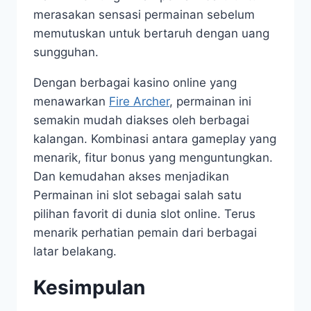
merasakan sensasi permainan sebelum
memutuskan untuk bertaruh dengan uang
sungguhan.
Dengan berbagai kasino online yang
menawarkan
Fire Archer
, permainan ini
semakin mudah diakses oleh berbagai
kalangan. Kombinasi antara gameplay yang
menarik, fitur bonus yang menguntungkan.
Dan kemudahan akses menjadikan
Permainan ini
slot sebagai salah satu
pilihan favorit di dunia slot online. Terus
menarik perhatian pemain dari berbagai
latar belakang.
Kesimpulan