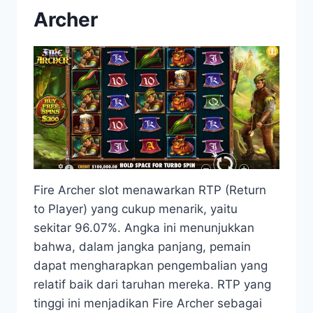
Archer
Fire Archer slot menawarkan RTP (Return
to Player) yang cukup menarik, yaitu
sekitar 96.07%. Angka ini menunjukkan
bahwa, dalam jangka panjang, pemain
dapat mengharapkan pengembalian yang
relatif baik dari taruhan mereka. RTP yang
tinggi ini menjadikan Fire Archer sebagai