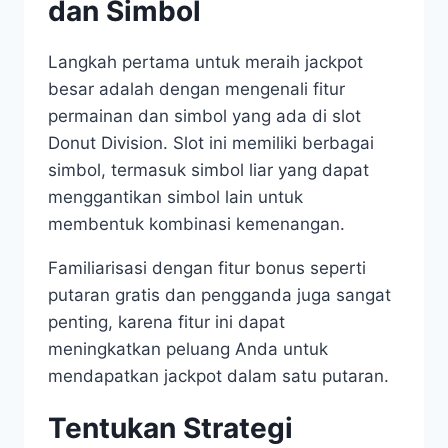
dan Simbol
Langkah pertama untuk meraih jackpot
besar adalah dengan mengenali fitur
permainan dan simbol yang ada di slot
Donut Division. Slot ini memiliki berbagai
simbol, termasuk simbol liar yang dapat
menggantikan simbol lain untuk
membentuk kombinasi kemenangan.
Familiarisasi dengan fitur bonus seperti
putaran gratis dan pengganda juga sangat
penting, karena fitur ini dapat
meningkatkan peluang Anda untuk
mendapatkan jackpot dalam satu putaran.
Tentukan Strategi