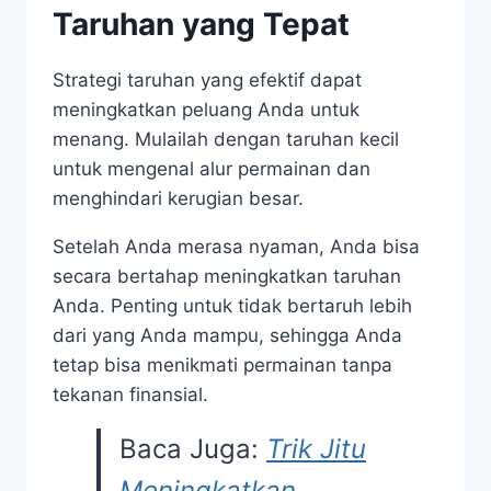
Taruhan yang Tepat
Strategi taruhan yang efektif dapat
meningkatkan peluang Anda untuk
menang. Mulailah dengan taruhan kecil
untuk mengenal alur permainan dan
menghindari kerugian besar.
Setelah Anda merasa nyaman, Anda bisa
secara bertahap meningkatkan taruhan
Anda. Penting untuk tidak bertaruh lebih
dari yang Anda mampu, sehingga Anda
tetap bisa menikmati permainan tanpa
tekanan finansial.
Baca Juga:
Trik Jitu
Meningkatkan