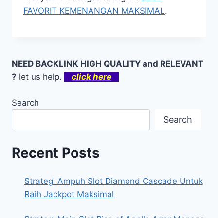
FAVORIT KEMENANGAN MAKSIMAL
.
NEED BACKLINK HIGH QUALITY and RELEVANT
?
let us help.
click here
Search
Search
Recent Posts
Strategi Ampuh Slot Diamond Cascade Untuk
Raih Jackpot Maksimal