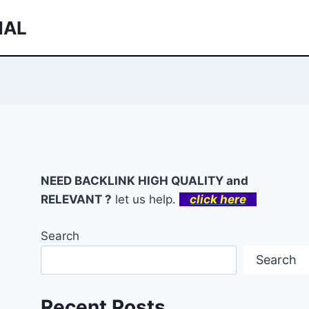
MAL
NEED BACKLINK HIGH QUALITY and
RELEVANT ?
let us help.
click here
Search
Search
Recent Posts