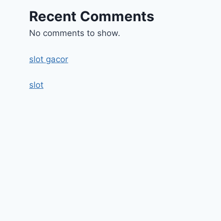
Recent Comments
No comments to show.
slot gacor
slot