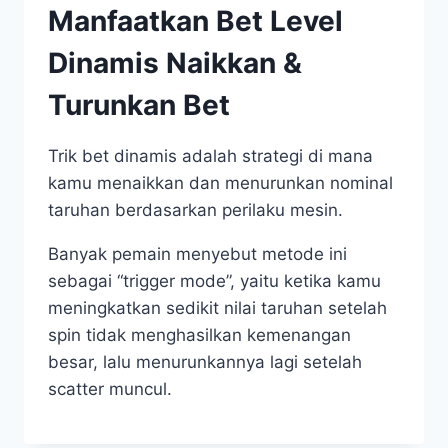
Manfaatkan Bet Level
Dinamis Naikkan &
Turunkan Bet
Trik bet dinamis adalah strategi di mana
kamu menaikkan dan menurunkan nominal
taruhan berdasarkan perilaku mesin.
Banyak pemain menyebut metode ini
sebagai “trigger mode”, yaitu ketika kamu
meningkatkan sedikit nilai taruhan setelah
spin tidak menghasilkan kemenangan
besar, lalu menurunkannya lagi setelah
scatter muncul.