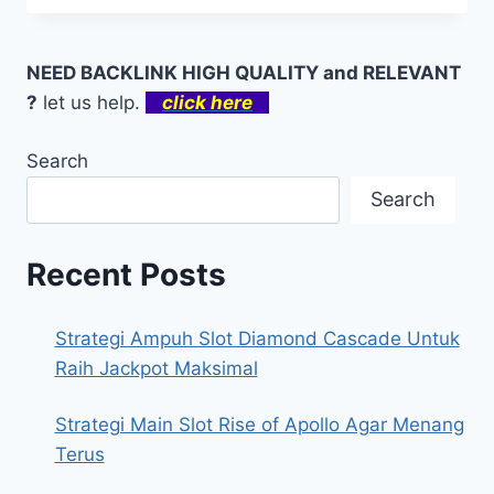
NEED BACKLINK HIGH QUALITY and RELEVANT
?
let us help.
click here
Search
Search
Recent Posts
Strategi Ampuh Slot Diamond Cascade Untuk
Raih Jackpot Maksimal
Strategi Main Slot Rise of Apollo Agar Menang
Terus