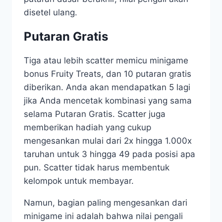
disetel ulang.
Putaran Gratis
Tiga atau lebih scatter memicu minigame
bonus Fruity Treats, dan 10 putaran gratis
diberikan. Anda akan mendapatkan 5 lagi
jika Anda mencetak kombinasi yang sama
selama Putaran Gratis. Scatter juga
memberikan hadiah yang cukup
mengesankan mulai dari 2x hingga 1.000x
taruhan untuk 3 hingga 49 pada posisi apa
pun. Scatter tidak harus membentuk
kelompok untuk membayar.
Namun, bagian paling mengesankan dari
minigame ini adalah bahwa nilai pengali