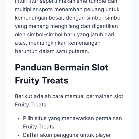
Fitur-fitur seperti mekanisme tumble dan
multiplier spots menambah peluang untuk
kemenangan besar, dengan simbol-simbol
yang menang menghilang dan digantikan
oleh simbol-simbol baru yang jatuh dari
atas, memungkinkan kemenangan
beruntun dalam satu putaran.
Panduan Bermain Slot
Fruity Treats
Berikut adalah cara memuai permainan slot
Fruity Treats:
Pilih situs yang menawarkan permainan
Fruity Treats.
Daftar akun pengguna untuk player