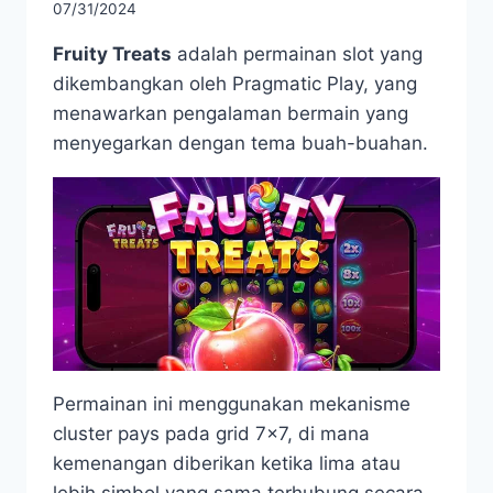
07/31/2024
Fruity Treats
adalah permainan slot yang
dikembangkan oleh Pragmatic Play, yang
menawarkan pengalaman bermain yang
menyegarkan dengan tema buah-buahan.
Permainan ini menggunakan mekanisme
cluster pays pada grid 7×7, di mana
kemenangan diberikan ketika lima atau