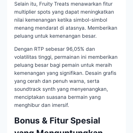
Selain itu, Fruity Treats menawarkan fitur
multiplier spots yang dapat meningkatkan
nilai kemenangan ketika simbol-simbol
menang mendarat di atasnya. Memberikan
peluang untuk kemenangan besar.
Dengan RTP sebesar 96,05% dan
volatilitas tinggi, permainan ini memberikan
peluang besar bagi pemain untuk meraih
kemenangan yang signifikan. Desain grafis
yang cerah dan penuh warna, serta
soundtrack synth yang menyenangkan,
menciptakan suasana bermain yang
menghibur dan imersif.
Bonus & Fitur Spesial
yang Menguntungkan