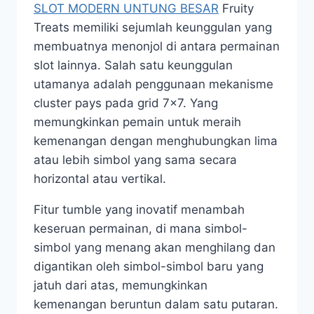
SLOT MODERN UNTUNG BESAR
Fruity
Treats memiliki sejumlah keunggulan yang
membuatnya menonjol di antara permainan
slot lainnya. Salah satu keunggulan
utamanya adalah penggunaan mekanisme
cluster pays pada grid 7×7. Yang
memungkinkan pemain untuk meraih
kemenangan dengan menghubungkan lima
atau lebih simbol yang sama secara
horizontal atau vertikal.
Fitur tumble yang inovatif menambah
keseruan permainan, di mana simbol-
simbol yang menang akan menghilang dan
digantikan oleh simbol-simbol baru yang
jatuh dari atas, memungkinkan
kemenangan beruntun dalam satu putaran.