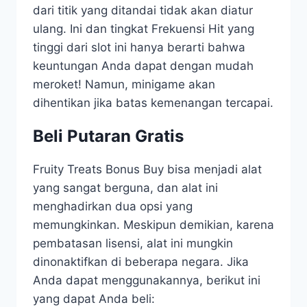
dari titik yang ditandai tidak akan diatur
ulang. Ini dan tingkat Frekuensi Hit yang
tinggi dari slot ini hanya berarti bahwa
keuntungan Anda dapat dengan mudah
meroket! Namun, minigame akan
dihentikan jika batas kemenangan tercapai.
Beli Putaran Gratis
Fruity Treats Bonus Buy bisa menjadi alat
yang sangat berguna, dan alat ini
menghadirkan dua opsi yang
memungkinkan. Meskipun demikian, karena
pembatasan lisensi, alat ini mungkin
dinonaktifkan di beberapa negara. Jika
Anda dapat menggunakannya, berikut ini
yang dapat Anda beli: