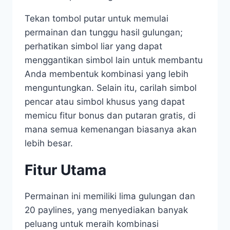
Tekan tombol putar untuk memulai
permainan dan tunggu hasil gulungan;
perhatikan simbol liar yang dapat
menggantikan simbol lain untuk membantu
Anda membentuk kombinasi yang lebih
menguntungkan. Selain itu, carilah simbol
pencar atau simbol khusus yang dapat
memicu fitur bonus dan putaran gratis, di
mana semua kemenangan biasanya akan
lebih besar.
Fitur Utama
Permainan ini memiliki lima gulungan dan
20 paylines, yang menyediakan banyak
peluang untuk meraih kombinasi