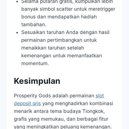
Selama putaran gratis, kumpulkan lebih
banyak simbol scatter untuk meretrigger
bonus dan mendapatkan hadiah
tambahan.
Sesuaikan taruhan Anda dengan hasil
permainan pertimbangkan untuk
menaikkan taruhan setelah
kemenangan untuk memanfaatkan
momentum.
Kesimpulan
Prosperity Gods adalah permainan
slot
deposit qris
yang menghadirkan kombinasi
menarik antara tema budaya Tiongkok,
grafis yang memukau, dan berbagai fitur
yang meningkatkan peluang kemenangan.