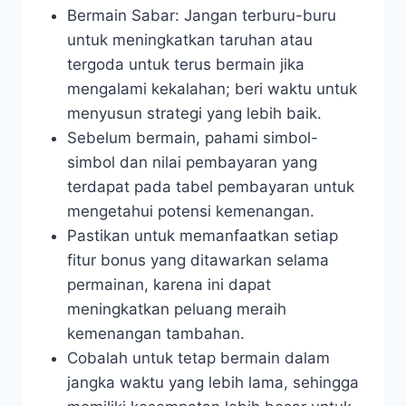
Bermain Sabar: Jangan terburu-buru
untuk meningkatkan taruhan atau
tergoda untuk terus bermain jika
mengalami kekalahan; beri waktu untuk
menyusun strategi yang lebih baik.
Sebelum bermain, pahami simbol-
simbol dan nilai pembayaran yang
terdapat pada tabel pembayaran untuk
mengetahui potensi kemenangan.
Pastikan untuk memanfaatkan setiap
fitur bonus yang ditawarkan selama
permainan, karena ini dapat
meningkatkan peluang meraih
kemenangan tambahan.
Cobalah untuk tetap bermain dalam
jangka waktu yang lebih lama, sehingga