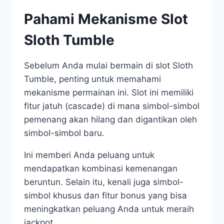
Pahami Mekanisme Slot
Sloth Tumble
Sebelum Anda mulai bermain di slot Sloth
Tumble, penting untuk memahami
mekanisme permainan ini. Slot ini memiliki
fitur jatuh (cascade) di mana simbol-simbol
pemenang akan hilang dan digantikan oleh
simbol-simbol baru.
Ini memberi Anda peluang untuk
mendapatkan kombinasi kemenangan
beruntun. Selain itu, kenali juga simbol-
simbol khusus dan fitur bonus yang bisa
meningkatkan peluang Anda untuk meraih
jackpot.