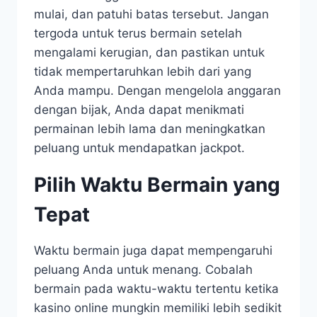
mulai, dan patuhi batas tersebut. Jangan
tergoda untuk terus bermain setelah
mengalami kerugian, dan pastikan untuk
tidak mempertaruhkan lebih dari yang
Anda mampu. Dengan mengelola anggaran
dengan bijak, Anda dapat menikmati
permainan lebih lama dan meningkatkan
peluang untuk mendapatkan jackpot.
Pilih Waktu Bermain yang
Tepat
Waktu bermain juga dapat mempengaruhi
peluang Anda untuk menang. Cobalah
bermain pada waktu-waktu tertentu ketika
kasino online mungkin memiliki lebih sedikit