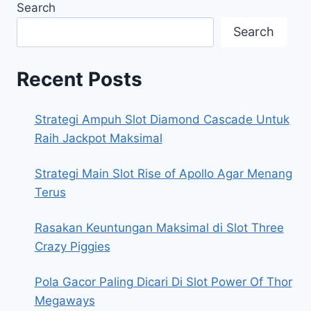
Search
Search
Recent Posts
Strategi Ampuh Slot Diamond Cascade Untuk
Raih Jackpot Maksimal
Strategi Main Slot Rise of Apollo Agar Menang
Terus
Rasakan Keuntungan Maksimal di Slot Three
Crazy Piggies
Pola Gacor Paling Dicari Di Slot Power Of Thor
Megaways