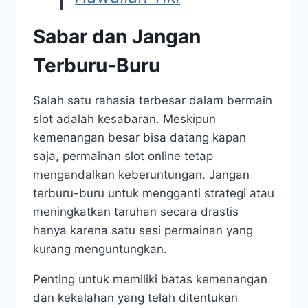
Sabar dan Jangan
Terburu-Buru
Salah satu rahasia terbesar dalam bermain
slot adalah kesabaran. Meskipun
kemenangan besar bisa datang kapan
saja, permainan slot online tetap
mengandalkan keberuntungan. Jangan
terburu-buru untuk mengganti strategi atau
meningkatkan taruhan secara drastis
hanya karena satu sesi permainan yang
kurang menguntungkan.
Penting untuk memiliki batas kemenangan
dan kekalahan yang telah ditentukan