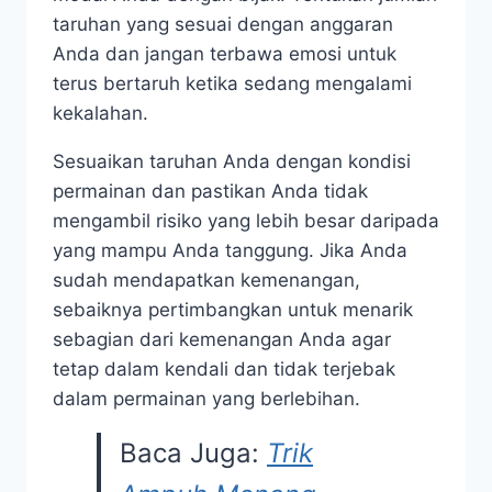
taruhan yang sesuai dengan anggaran
Anda dan jangan terbawa emosi untuk
terus bertaruh ketika sedang mengalami
kekalahan.
Sesuaikan taruhan Anda dengan kondisi
permainan dan pastikan Anda tidak
mengambil risiko yang lebih besar daripada
yang mampu Anda tanggung. Jika Anda
sudah mendapatkan kemenangan,
sebaiknya pertimbangkan untuk menarik
sebagian dari kemenangan Anda agar
tetap dalam kendali dan tidak terjebak
dalam permainan yang berlebihan.
Baca Juga:
Trik