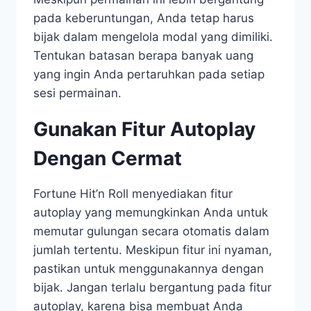
pada keberuntungan, Anda tetap harus
bijak dalam mengelola modal yang dimiliki.
Tentukan batasan berapa banyak uang
yang ingin Anda pertaruhkan pada setiap
sesi permainan.
Gunakan Fitur Autoplay
Dengan Cermat
Fortune Hit’n Roll menyediakan fitur
autoplay yang memungkinkan Anda untuk
memutar gulungan secara otomatis dalam
jumlah tertentu. Meskipun fitur ini nyaman,
pastikan untuk menggunakannya dengan
bijak. Jangan terlalu bergantung pada fitur
autoplay, karena bisa membuat Anda