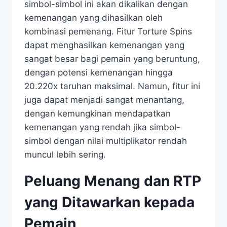
simbol-simbol ini akan dikalikan dengan
kemenangan yang dihasilkan oleh
kombinasi pemenang. Fitur Torture Spins
dapat menghasilkan kemenangan yang
sangat besar bagi pemain yang beruntung,
dengan potensi kemenangan hingga
20.220x taruhan maksimal. Namun, fitur ini
juga dapat menjadi sangat menantang,
dengan kemungkinan mendapatkan
kemenangan yang rendah jika simbol-
simbol dengan nilai multiplikator rendah
muncul lebih sering.
Peluang Menang dan RTP
yang Ditawarkan kepada
Pemain