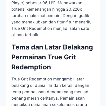
Player) sebesar 96,11%. Menawarkan
potensi kemenangan hingga 20.220x
taruhan maksimal pemain. Dengan grafik
yang menakjubkan dan fitur-fitur menarik,
True Grit Redemption menjadi salah satu
pilihan terbaik.
Tema dan Latar Belakang
Permainan True Grit
Redemption
True Grit Redemption mengambil latar
belakang di dunia liar dan keras, dengan
tema pembalasan dendam yang menjadi
benang merah ceritanya. Pemain akan
mengikuti perjalanan sekelompok orang