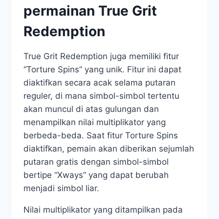
permainan True Grit
Redemption
True Grit Redemption juga memiliki fitur
“Torture Spins” yang unik. Fitur ini dapat
diaktifkan secara acak selama putaran
reguler, di mana simbol-simbol tertentu
akan muncul di atas gulungan dan
menampilkan nilai multiplikator yang
berbeda-beda. Saat fitur Torture Spins
diaktifkan, pemain akan diberikan sejumlah
putaran gratis dengan simbol-simbol
bertipe “Xways” yang dapat berubah
menjadi simbol liar.
Nilai multiplikator yang ditampilkan pada