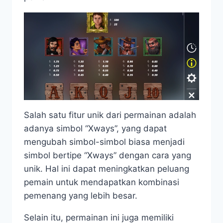
Salah satu fitur unik dari permainan adalah
adanya simbol “Xways”, yang dapat
mengubah simbol-simbol biasa menjadi
simbol bertipe “Xways” dengan cara yang
unik. Hal ini dapat meningkatkan peluang
pemain untuk mendapatkan kombinasi
pemenang yang lebih besar.
Selain itu, permainan ini juga memiliki