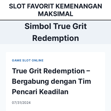
Skip
SLOT FAVORIT KEMENANGAN
to
MAKSIMAL
content
Simbol True Grit
Redemption
GAME SLOT ONLINE
True Grit Redemption –
Bergabung dengan Tim
Pencari Keadilan
07/31/2024