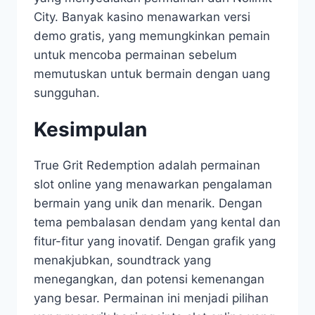
City. Banyak kasino menawarkan versi
demo gratis, yang memungkinkan pemain
untuk mencoba permainan sebelum
memutuskan untuk bermain dengan uang
sungguhan.
Kesimpulan
True Grit Redemption adalah permainan
slot online yang menawarkan pengalaman
bermain yang unik dan menarik. Dengan
tema pembalasan dendam yang kental dan
fitur-fitur yang inovatif. Dengan grafik yang
menakjubkan, soundtrack yang
menegangkan, dan potensi kemenangan
yang besar. Permainan ini menjadi pilihan