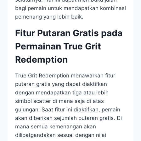
bagi pemain untuk mendapatkan kombinasi
pemenang yang lebih baik.
Fitur Putaran Gratis pada
Permainan True Grit
Redemption
True Grit Redemption menawarkan fitur
putaran gratis yang dapat diaktifkan
dengan mendapatkan tiga atau lebih
simbol scatter di mana saja di atas
gulungan. Saat fitur ini diaktifkan, pemain
akan diberikan sejumlah putaran gratis. Di
mana semua kemenangan akan
dilipatgandakan sesuai dengan nilai