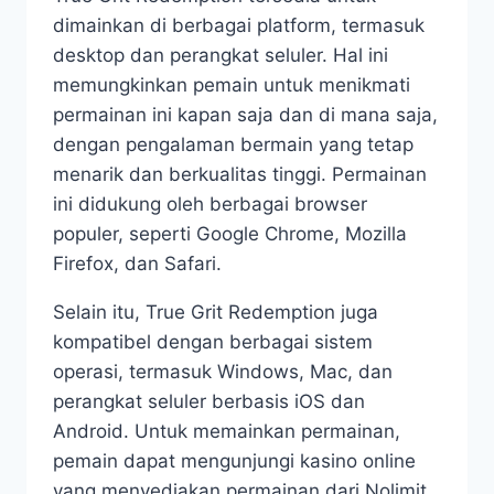
dimainkan di berbagai platform, termasuk
desktop dan perangkat seluler. Hal ini
memungkinkan pemain untuk menikmati
permainan ini kapan saja dan di mana saja,
dengan pengalaman bermain yang tetap
menarik dan berkualitas tinggi. Permainan
ini didukung oleh berbagai browser
populer, seperti Google Chrome, Mozilla
Firefox, dan Safari.
Selain itu, True Grit Redemption juga
kompatibel dengan berbagai sistem
operasi, termasuk Windows, Mac, dan
perangkat seluler berbasis iOS dan
Android. Untuk memainkan permainan,
pemain dapat mengunjungi kasino online
yang menyediakan permainan dari Nolimit