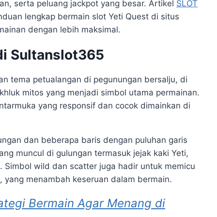
n, serta peluang jackpot yang besar. Artikel
SLOT
duan lengkap bermain slot Yeti Quest di situs
mainan dengan lebih maksimal.
di Sultanslot365
an tema petualangan di pegunungan bersalju, di
hluk mitos yang menjadi simbol utama permainan.
antarmuka yang responsif dan cocok dimainkan di
lungan dan beberapa baris dengan puluhan garis
ang muncul di gulungan termasuk jejak kaki Yeti,
g. Simbol wild dan scatter juga hadir untuk memicu
mes, yang menambah keseruan dalam bermain.
rategi Bermain Agar Menang di