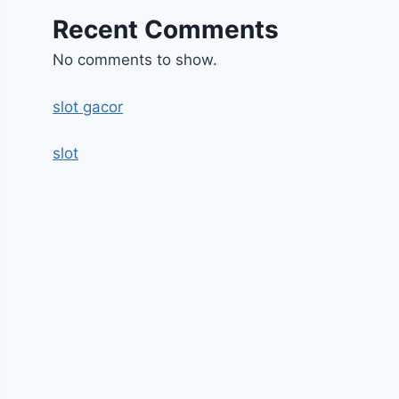
Recent Comments
No comments to show.
slot gacor
slot