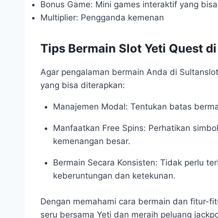
Bonus Game: Mini games interaktif yang bi
Multiplier: Pengganda kemenan
Tips Bermain Slot Yeti Quest d
Agar pengalaman bermain Anda di Sultanslot
yang bisa diterapkan:
Manajemen Modal: Tentukan batas bermai
Manfaatkan Free Spins: Perhatikan simbol s
kemenangan besar.
Bermain Secara Konsisten: Tidak perlu te
keberuntungan dan ketekunan.
Dengan memahami cara bermain dan fitur-fit
seru bersama Yeti dan meraih peluang jackpo