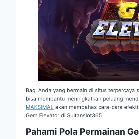
Bagi Anda yang bermain di situs terpercaya s
bisa membantu meningkatkan peluang mend
MAKSIMAL
akan membahas cara-cara efekti
Gem Elevator di Sultanslot365.
Pahami Pola Permainan Gem