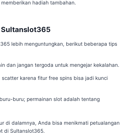
sa memberikan hadiah tambahan.
i Sultanslot365
365 lebih menguntungkan, berikut beberapa tips
n dan jangan tergoda untuk mengejar kekalahan.
catter karena fitur free spins bisa jadi kunci
rburu-buru; permainan slot adalah tentang
ur di dalamnya, Anda bisa menikmati petualangan
t di Sultanslot365.