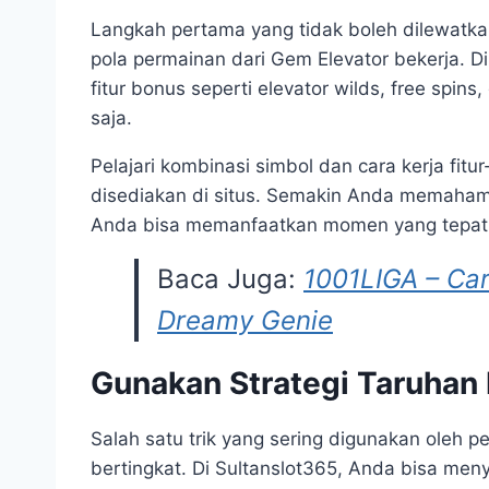
Langkah pertama yang tidak boleh dilewatk
pola permainan dari Gem Elevator bekerja. D
fitur bonus seperti elevator wilds, free spin
saja.
Pelajari kombinasi simbol dan cara kerja fitu
disediakan di situs. Semakin Anda memaham
Anda bisa memanfaatkan momen yang tepat u
Baca Juga:
1001LIGA – Car
Dreamy Genie
Gunakan Strategi Taruhan 
Salah satu trik yang sering digunakan oleh 
bertingkat. Di Sultanslot365, Anda bisa meny