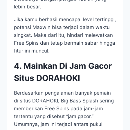
lebih besar.
Jika kamu berhasil mencapai level tertinggi,
potensi Maxwin bisa terjadi dalam waktu
singkat. Maka dari itu, hindari melewatkan
Free Spins dan tetap bermain sabar hingga
fitur ini muncul.
4. Mainkan Di Jam Gacor
Situs DORAHOKI
Berdasarkan pengalaman banyak pemain
di situs DORAHOKI, Big Bass Splash sering
memberikan Free Spins pada jam-jam
tertentu yang disebut “jam gacor.”
Umumnya, jam ini terjadi antara pukul