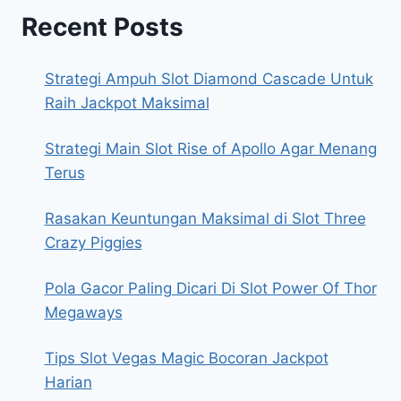
Recent Posts
Strategi Ampuh Slot Diamond Cascade Untuk
Raih Jackpot Maksimal
Strategi Main Slot Rise of Apollo Agar Menang
Terus
Rasakan Keuntungan Maksimal di Slot Three
Crazy Piggies
Pola Gacor Paling Dicari Di Slot Power Of Thor
Megaways
Tips Slot Vegas Magic Bocoran Jackpot
Harian