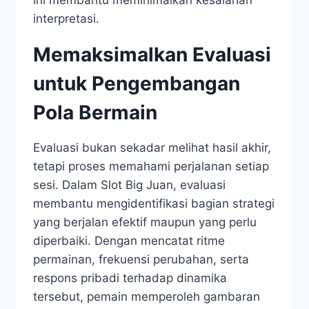
ini membantu meminimalkan kesalahan
interpretasi.
Memaksimalkan Evaluasi
untuk Pengembangan
Pola Bermain
Evaluasi bukan sekadar melihat hasil akhir,
tetapi proses memahami perjalanan setiap
sesi. Dalam Slot Big Juan, evaluasi
membantu mengidentifikasi bagian strategi
yang berjalan efektif maupun yang perlu
diperbaiki. Dengan mencatat ritme
permainan, frekuensi perubahan, serta
respons pribadi terhadap dinamika
tersebut, pemain memperoleh gambaran