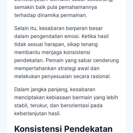
semakin baik pula pemahamannya
terhadap dinamika permainan.
Selain itu, kesabaran berperan besar
dalam pengendalian emosi. Ketika hasil
tidak sesuai harapan, sikap tenang
membantu menjaga konsistensi
pendekatan. Pemain yang sabar cenderung
mempertahankan strategi awal dan
melakukan penyesuaian secara rasional.
Dalam jangka panjang, kesabaran
menciptakan kebiasaan bermain yang lebih
stabil, terukur, dan berorientasi pada
keberlanjutan hasil.
Konsistensi Pendekatan