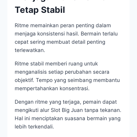
Tetap Stabil
Ritme memainkan peran penting dalam
menjaga konsistensi hasil. Bermain terlalu
cepat sering membuat detail penting
terlewatkan.
Ritme stabil memberi ruang untuk
menganalisis setiap perubahan secara
objektif. Tempo yang seimbang membantu
mempertahankan konsentrasi.
Dengan ritme yang terjaga, pemain dapat
mengikuti alur Slot Big Juan tanpa tekanan.
Hal ini menciptakan suasana bermain yang
lebih terkendali.