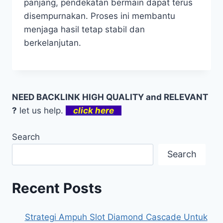
panjang, pendekatan bermain dapat terus
disempurnakan. Proses ini membantu
menjaga hasil tetap stabil dan
berkelanjutan.
NEED BACKLINK HIGH QUALITY and RELEVANT
?
let us help.
click here
Search
Search
Recent Posts
Strategi Ampuh Slot Diamond Cascade Untuk