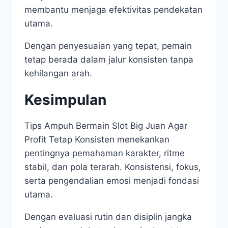
membantu menjaga efektivitas pendekatan
utama.
Dengan penyesuaian yang tepat, pemain
tetap berada dalam jalur konsisten tanpa
kehilangan arah.
Kesimpulan
Tips Ampuh Bermain Slot Big Juan Agar
Profit Tetap Konsisten menekankan
pentingnya pemahaman karakter, ritme
stabil, dan pola terarah. Konsistensi, fokus,
serta pengendalian emosi menjadi fondasi
utama.
Dengan evaluasi rutin dan disiplin jangka