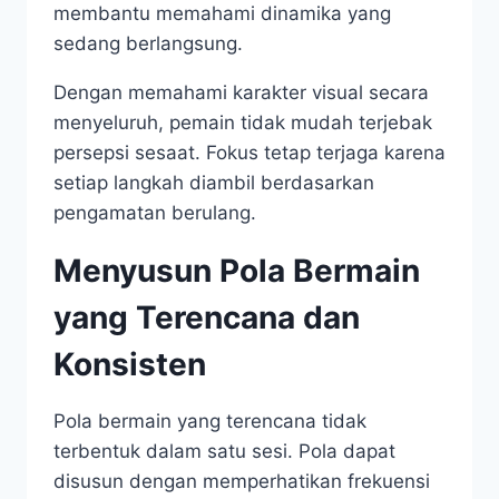
membantu memahami dinamika yang
sedang berlangsung.
Dengan memahami karakter visual secara
menyeluruh, pemain tidak mudah terjebak
persepsi sesaat. Fokus tetap terjaga karena
setiap langkah diambil berdasarkan
pengamatan berulang.
Menyusun Pola Bermain
yang Terencana dan
Konsisten
Pola bermain yang terencana tidak
terbentuk dalam satu sesi. Pola dapat
disusun dengan memperhatikan frekuensi