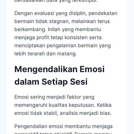
berdasarkan data yang terkumpul.
Dengan evaluasi yang disiplin, pendekatan
bermain tidak stagnan, melainkan terus
berkembang. Inilah yang membantu
menjaga profit tetap konsisten serta
menciptakan pengalaman bermain yang
lebih terarah dan matang.
Mengendalikan Emosi
dalam Setiap Sesi
Emosi sering menjadi faktor yang
memengaruhi kualitas keputusan. Ketika
emosi tidak stabil, analisis menjadi bias.
Pengendalian emosi membantu menjaga