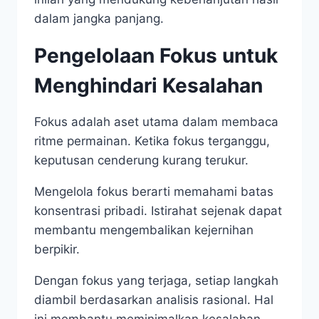
dalam jangka panjang.
Pengelolaan Fokus untuk
Menghindari Kesalahan
Fokus adalah aset utama dalam membaca
ritme permainan. Ketika fokus terganggu,
keputusan cenderung kurang terukur.
Mengelola fokus berarti memahami batas
konsentrasi pribadi. Istirahat sejenak dapat
membantu mengembalikan kejernihan
berpikir.
Dengan fokus yang terjaga, setiap langkah
diambil berdasarkan analisis rasional. Hal