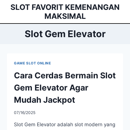
Skip
SLOT FAVORIT KEMENANGAN
to
MAKSIMAL
content
Slot Gem Elevator
GAME SLOT ONLINE
Cara Cerdas Bermain Slot
Gem Elevator Agar
Mudah Jackpot
07/16/2025
Slot Gem Elevator adalah slot modern yang