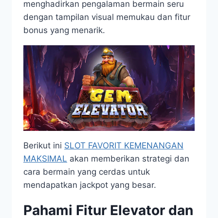
menghadirkan pengalaman bermain seru
dengan tampilan visual memukau dan fitur
bonus yang menarik.
Berikut ini
SLOT FAVORIT KEMENANGAN
MAKSIMAL
akan memberikan strategi dan
cara bermain yang cerdas untuk
mendapatkan jackpot yang besar.
Pahami Fitur Elevator dan