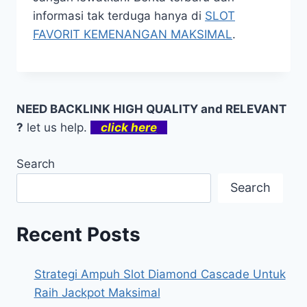
informasi tak terduga hanya di
SLOT
FAVORIT KEMENANGAN MAKSIMAL
.
NEED BACKLINK HIGH QUALITY and RELEVANT
?
let us help.
click here
Search
Search
Recent Posts
Strategi Ampuh Slot Diamond Cascade Untuk
Raih Jackpot Maksimal