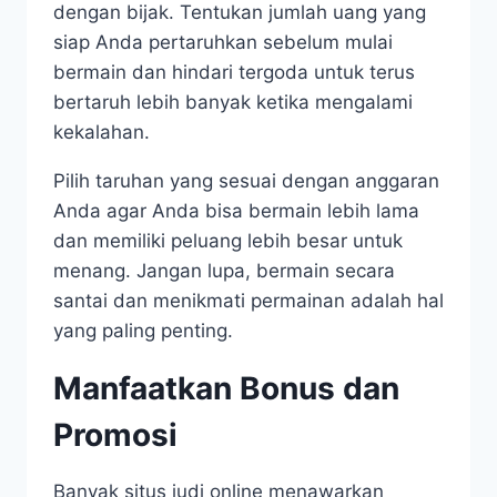
dengan bijak. Tentukan jumlah uang yang
siap Anda pertaruhkan sebelum mulai
bermain dan hindari tergoda untuk terus
bertaruh lebih banyak ketika mengalami
kekalahan.
Pilih taruhan yang sesuai dengan anggaran
Anda agar Anda bisa bermain lebih lama
dan memiliki peluang lebih besar untuk
menang. Jangan lupa, bermain secara
santai dan menikmati permainan adalah hal
yang paling penting.
Manfaatkan Bonus dan
Promosi
Banyak situs judi online menawarkan