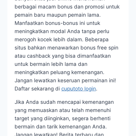
berbagai macam bonus dan promosi untuk
pemain baru maupun pemain lama.
Manfaatkan bonus-bonus ini untuk
meningkatkan modal Anda tanpa perlu
merogoh kocek lebih dalam. Beberapa
situs bahkan menawarkan bonus free spin
atau cashback yang bisa dimanfaatkan
untuk bermain lebih lama dan
meningkatkan peluang kemenangan.
Jangan lewatkan keseruan permainan ini!
Daftar sekarang di
cuputoto login
.
Jika Anda sudah mencapai kemenangan
yang memuaskan atau telah memenuhi
target yang diinginkan, segera berhenti
bermain dan tarik kemenangan Anda.
Jangan lewatkan! Berita terbaru dan