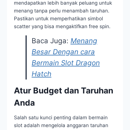
mendapatkan lebih banyak peluang untuk
menang tanpa perlu menambah taruhan.
Pastikan untuk memperhatikan simbol
scatter yang bisa mengaktifkan free spin.
Baca Juga:
Menang
Besar Dengan cara
Bermain Slot Dragon
Hatch
Atur Budget dan Taruhan
Anda
Salah satu kunci penting dalam bermain
slot adalah mengelola anggaran taruhan