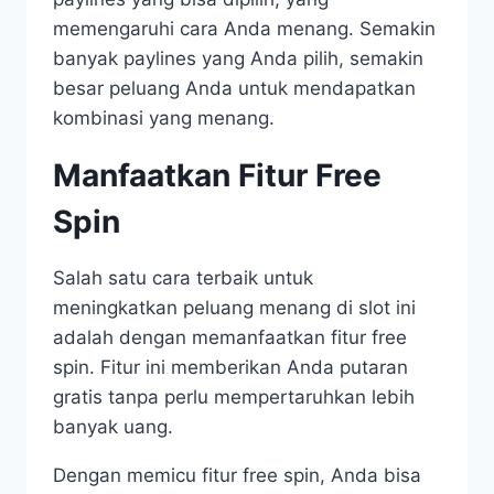
memengaruhi cara Anda menang. Semakin
banyak paylines yang Anda pilih, semakin
besar peluang Anda untuk mendapatkan
kombinasi yang menang.
Manfaatkan Fitur Free
Spin
Salah satu cara terbaik untuk
meningkatkan peluang menang di slot ini
adalah dengan memanfaatkan fitur free
spin. Fitur ini memberikan Anda putaran
gratis tanpa perlu mempertaruhkan lebih
banyak uang.
Dengan memicu fitur free spin, Anda bisa