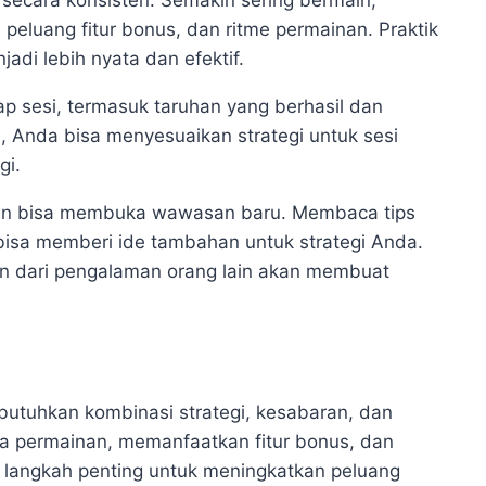
eluang fitur bonus, dan ritme permainan. Praktik
adi lebih nyata dan efektif.
iap sesi, termasuk taruhan yang berhasil dan
, Anda bisa menyesuaikan strategi untuk sesi
gi.
 lain bisa membuka wawasan baru. Membaca tips
n bisa memberi ide tambahan untuk strategi Anda.
ran dari pengalaman orang lain akan membuat
utuhkan kombinasi strategi, kesabaran, dan
a permainan, memanfaatkan fitur bonus, dan
 langkah penting untuk meningkatkan peluang