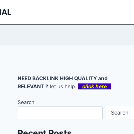
MAL
NEED BACKLINK HIGH QUALITY and
RELEVANT ?
let us help.
click here
Search
Search
Recent Posts