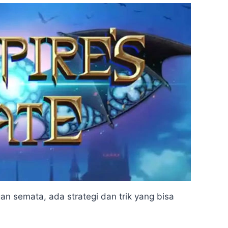
an semata, ada strategi dan trik yang bisa
.