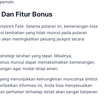
 pemain.
 Dan Fitur Bonus
pire’s Fate. Selama putaran ini, kemenangan bisa
bol tambahan yang tidak muncul pada putaran
 akan meningkatkan peluang jackpot secara
trategi taruhan yang tepat. Misalnya,
r bonus muncul dapat memaksimalkan kemenangan.
itungan agar modal tetap aman.
ayar yang menunjukkan kemungkinan munculnya simbol
faatkan informasi ini, Anda bisa menyesuaikan
dan perhatian terhadap detail akan sangat berperan