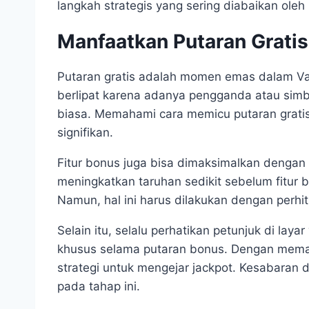
langkah strategis yang sering diabaikan oleh
Manfaatkan Putaran Gratis
Putaran gratis adalah momen emas dalam Vam
berlipat karena adanya pengganda atau sim
biasa. Memahami cara memicu putaran gratis
signifikan.
Fitur bonus juga bisa dimaksimalkan dengan s
meningkatkan taruhan sedikit sebelum fitu
Namun, hal ini harus dilakukan dengan perh
Selain itu, selalu perhatikan petunjuk di l
khusus selama putaran bonus. Dengan meman
strategi untuk mengejar jackpot. Kesabaran 
pada tahap ini.