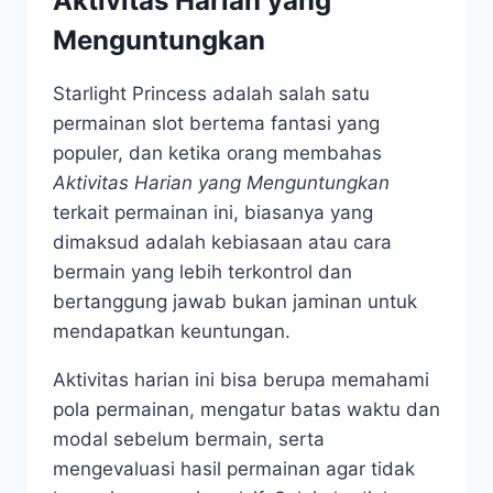
Aktivitas Harian yang
Menguntungkan
Starlight Princess adalah salah satu
permainan slot bertema fantasi yang
populer, dan ketika orang membahas
Aktivitas Harian yang Menguntungkan
terkait permainan ini, biasanya yang
dimaksud adalah kebiasaan atau cara
bermain yang lebih terkontrol dan
bertanggung jawab bukan jaminan untuk
mendapatkan keuntungan.
Aktivitas harian ini bisa berupa memahami
pola permainan, mengatur batas waktu dan
modal sebelum bermain, serta
mengevaluasi hasil permainan agar tidak