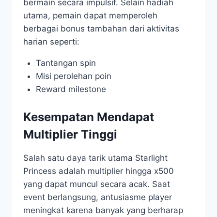
bermain secara impulsif. Selain hadiah
utama, pemain dapat memperoleh
berbagai bonus tambahan dari aktivitas
harian seperti:
Tantangan spin
Misi perolehan poin
Reward milestone
Kesempatan Mendapat
Multiplier Tinggi
Salah satu daya tarik utama Starlight
Princess adalah multiplier hingga x500
yang dapat muncul secara acak. Saat
event berlangsung, antusiasme player
meningkat karena banyak yang berharap