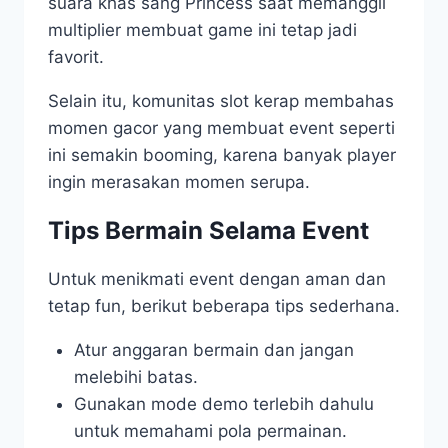
suara khas sang Princess saat memanggil
multiplier membuat game ini tetap jadi
favorit.
Selain itu, komunitas slot kerap membahas
momen gacor yang membuat event seperti
ini semakin booming, karena banyak player
ingin merasakan momen serupa.
Tips Bermain Selama Event
Untuk menikmati event dengan aman dan
tetap fun, berikut beberapa tips sederhana.
Atur anggaran bermain dan jangan
melebihi batas.
Gunakan mode demo terlebih dahulu
untuk memahami pola permainan.