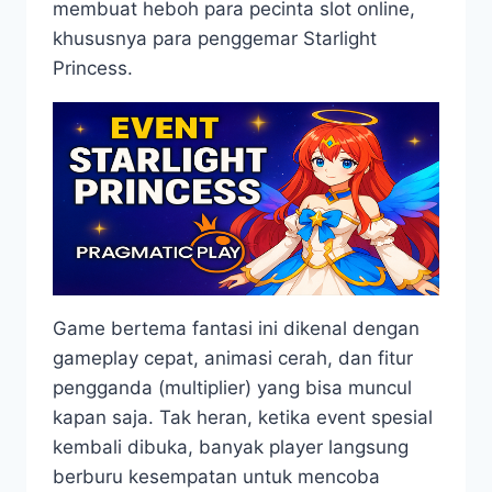
membuat heboh para pecinta slot online,
khususnya para penggemar Starlight
Princess.
Game bertema fantasi ini dikenal dengan
gameplay cepat, animasi cerah, dan fitur
pengganda (multiplier) yang bisa muncul
kapan saja. Tak heran, ketika event spesial
kembali dibuka, banyak player langsung
berburu kesempatan untuk mencoba