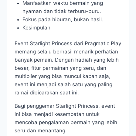
Manfaatkan waktu bermain yang
nyaman dan tidak terburu-buru.
Fokus pada hiburan, bukan hasil.
Kesimpulan
Event Starlight Princess dari Pragmatic Play
memang selalu berhasil menarik perhatian
banyak pemain. Dengan hadiah yang lebih
besar, fitur permainan yang seru, dan
multiplier yang bisa muncul kapan saja,
event ini menjadi salah satu yang paling
ramai dibicarakan saat ini.
Bagi penggemar Starlight Princess, event
ini bisa menjadi kesempatan untuk
mencoba pengalaman bermain yang lebih
seru dan menantang.