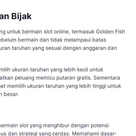
n Bijak
g untuk bermain slot online, termasuk Golden Fish
ebelum bermain dan tidak melampaui batas
 ukuran taruhan yang sesuai dengan anggaran dan
lih ukuran taruhan yang lebih kecil untuk
tkan peluang memicu putaran gratis. Sementara
at memilih ukuran taruhan yang lebih tinggi untuk
 besar.
ermain slot yang menghibur dengan potensi
nus dan strategi yang cerdas. Memahami dasar-