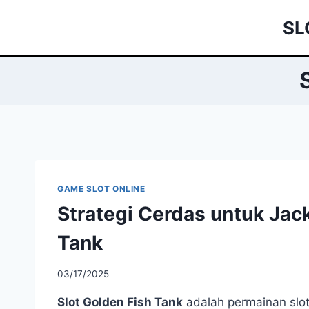
Skip
SL
to
content
GAME SLOT ONLINE
Strategi Cerdas untuk Jack
Tank
03/17/2025
Slot Golden Fish Tank
adalah permainan slo