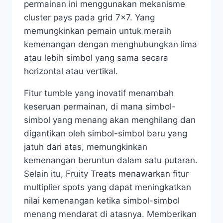
permainan ini menggunakan mekanisme
cluster pays pada grid 7×7. Yang
memungkinkan pemain untuk meraih
kemenangan dengan menghubungkan lima
atau lebih simbol yang sama secara
horizontal atau vertikal.
Fitur tumble yang inovatif menambah
keseruan permainan, di mana simbol-
simbol yang menang akan menghilang dan
digantikan oleh simbol-simbol baru yang
jatuh dari atas, memungkinkan
kemenangan beruntun dalam satu putaran.
Selain itu, Fruity Treats menawarkan fitur
multiplier spots yang dapat meningkatkan
nilai kemenangan ketika simbol-simbol
menang mendarat di atasnya. Memberikan