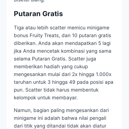
Putaran Gratis
Tiga atau lebih scatter memicu minigame
bonus Fruity Treats, dan 10 putaran gratis
diberikan. Anda akan mendapatkan 5 lagi
jika Anda mencetak kombinasi yang sama
selama Putaran Gratis. Scatter juga
memberikan hadiah yang cukup
mengesankan mulai dari 2x hingga 1.000x
taruhan untuk 3 hingga 49 pada posisi apa
pun. Scatter tidak harus membentuk
kelompok untuk membayar.
Namun, bagian paling mengesankan dari
minigame ini adalah bahwa nilai pengali
dari titik yang ditandai tidak akan diatur