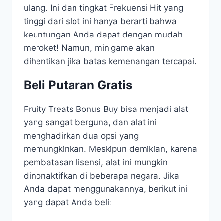
ulang. Ini dan tingkat Frekuensi Hit yang
tinggi dari slot ini hanya berarti bahwa
keuntungan Anda dapat dengan mudah
meroket! Namun, minigame akan
dihentikan jika batas kemenangan tercapai.
Beli Putaran Gratis
Fruity Treats Bonus Buy bisa menjadi alat
yang sangat berguna, dan alat ini
menghadirkan dua opsi yang
memungkinkan. Meskipun demikian, karena
pembatasan lisensi, alat ini mungkin
dinonaktifkan di beberapa negara. Jika
Anda dapat menggunakannya, berikut ini
yang dapat Anda beli: