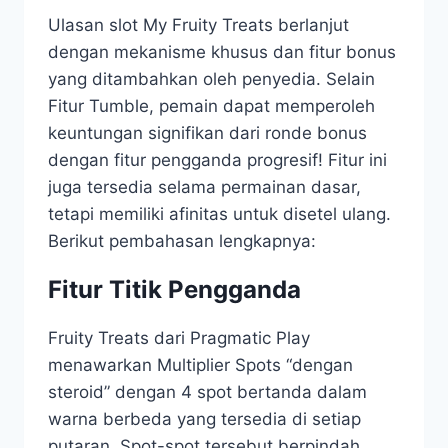
Ulasan slot My Fruity Treats berlanjut
dengan mekanisme khusus dan fitur bonus
yang ditambahkan oleh penyedia. Selain
Fitur Tumble, pemain dapat memperoleh
keuntungan signifikan dari ronde bonus
dengan fitur pengganda progresif! Fitur ini
juga tersedia selama permainan dasar,
tetapi memiliki afinitas untuk disetel ulang.
Berikut pembahasan lengkapnya:
Fitur Titik Pengganda
Fruity Treats dari Pragmatic Play
menawarkan Multiplier Spots “dengan
steroid” dengan 4 spot bertanda dalam
warna berbeda yang tersedia di setiap
putaran. Spot-spot tersebut berpindah