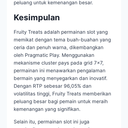
peluang untuk kemenangan besar.
Kesimpulan
Fruity Treats adalah permainan slot yang
memikat dengan tema buah-buahan yang
ceria dan penuh warna, dikembangkan
oleh Pragmatic Play. Menggunakan
mekanisme cluster pays pada grid 7×7,
permainan ini menawarkan pengalaman
bermain yang menyegarkan dan inovatif.
Dengan RTP sebesar 96,05% dan
volatilitas tinggi, Fruity Treats memberikan
peluang besar bagi pemain untuk meraih
kemenangan yang signifikan.
Selain itu, permainan slot ini juga