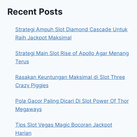
Recent Posts
Strategi Ampuh Slot Diamond Cascade Untuk
Raih Jackpot Maksimal
Strategi Main Slot Rise of Apollo Agar Menang
Terus
Rasakan Keuntungan Maksimal di Slot Three
Crazy Piggies
Pola Gacor Paling Dicari Di Slot Power Of Thor
Megaways
Tips Slot Vegas Magic Bocoran Jackpot
Harian