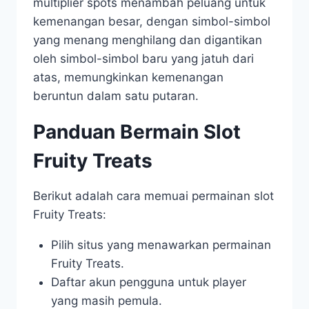
multiplier spots menambah peluang untuk
kemenangan besar, dengan simbol-simbol
yang menang menghilang dan digantikan
oleh simbol-simbol baru yang jatuh dari
atas, memungkinkan kemenangan
beruntun dalam satu putaran.
Panduan Bermain Slot
Fruity Treats
Berikut adalah cara memuai permainan slot
Fruity Treats:
Pilih situs yang menawarkan permainan
Fruity Treats.
Daftar akun pengguna untuk player
yang masih pemula.