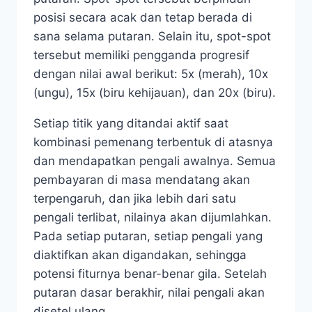
posisi secara acak dan tetap berada di
sana selama putaran. Selain itu, spot-spot
tersebut memiliki pengganda progresif
dengan nilai awal berikut: 5x (merah), 10x
(ungu), 15x (biru kehijauan), dan 20x (biru).
Setiap titik yang ditandai aktif saat
kombinasi pemenang terbentuk di atasnya
dan mendapatkan pengali awalnya. Semua
pembayaran di masa mendatang akan
terpengaruh, dan jika lebih dari satu
pengali terlibat, nilainya akan dijumlahkan.
Pada setiap putaran, setiap pengali yang
diaktifkan akan digandakan, sehingga
potensi fiturnya benar-benar gila. Setelah
putaran dasar berakhir, nilai pengali akan
disetel ulang.