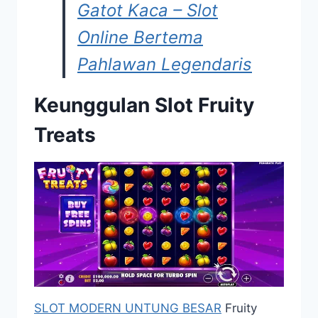
Gatot Kaca – Slot
Online Bertema
Pahlawan Legendaris
Keunggulan Slot Fruity
Treats
SLOT MODERN UNTUNG BESAR
Fruity