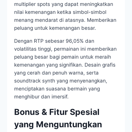
multiplier spots yang dapat meningkatkan
nilai kemenangan ketika simbol-simbol
menang mendarat di atasnya. Memberikan
peluang untuk kemenangan besar.
Dengan RTP sebesar 96,05% dan
volatilitas tinggi, permainan ini memberikan
peluang besar bagi pemain untuk meraih
kemenangan yang signifikan. Desain grafis
yang cerah dan penuh warna, serta
soundtrack synth yang menyenangkan,
menciptakan suasana bermain yang
menghibur dan imersif.
Bonus & Fitur Spesial
yang Menguntungkan