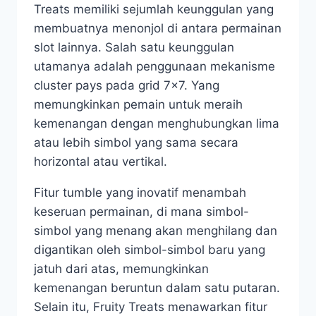
Treats memiliki sejumlah keunggulan yang
membuatnya menonjol di antara permainan
slot lainnya. Salah satu keunggulan
utamanya adalah penggunaan mekanisme
cluster pays pada grid 7×7. Yang
memungkinkan pemain untuk meraih
kemenangan dengan menghubungkan lima
atau lebih simbol yang sama secara
horizontal atau vertikal.
Fitur tumble yang inovatif menambah
keseruan permainan, di mana simbol-
simbol yang menang akan menghilang dan
digantikan oleh simbol-simbol baru yang
jatuh dari atas, memungkinkan
kemenangan beruntun dalam satu putaran.
Selain itu, Fruity Treats menawarkan fitur