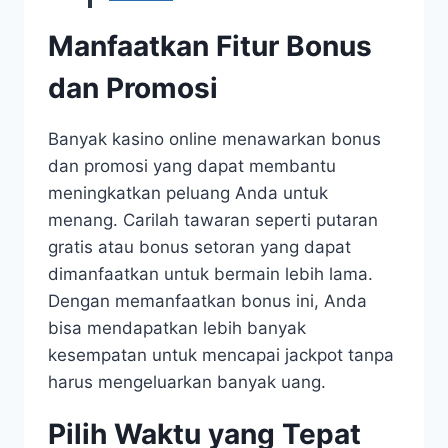
Manfaatkan Fitur Bonus
dan Promosi
Banyak kasino online menawarkan bonus
dan promosi yang dapat membantu
meningkatkan peluang Anda untuk
menang. Carilah tawaran seperti putaran
gratis atau bonus setoran yang dapat
dimanfaatkan untuk bermain lebih lama.
Dengan memanfaatkan bonus ini, Anda
bisa mendapatkan lebih banyak
kesempatan untuk mencapai jackpot tanpa
harus mengeluarkan banyak uang.
Pilih Waktu yang Tepat