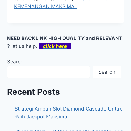
KEMENANGAN MAKSIMAL
.
NEED BACKLINK HIGH QUALITY and RELEVANT
?
let us help.
click here
Search
Search
Recent Posts
Strategi Ampuh Slot Diamond Cascade Untuk
Raih Jackpot Maksimal