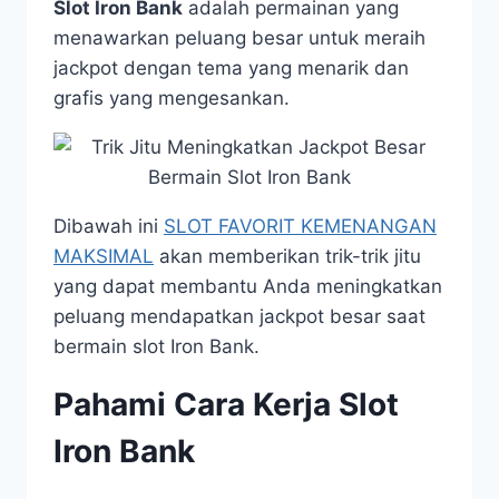
Slot Iron Bank
adalah permainan yang
menawarkan peluang besar untuk meraih
jackpot dengan tema yang menarik dan
grafis yang mengesankan.
Dibawah ini
SLOT FAVORIT KEMENANGAN
MAKSIMAL
akan memberikan trik-trik jitu
yang dapat membantu Anda meningkatkan
peluang mendapatkan jackpot besar saat
bermain slot Iron Bank.
Pahami Cara Kerja Slot
Iron Bank