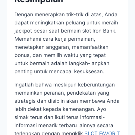
Dengan menerapkan trik-trik di atas, Anda
dapat meningkatkan peluang untuk meraih
jackpot besar saat bermain slot Iron Bank.
Memahami cara kerja permainan,
menetapkan anggaran, memanfaatkan
bonus, dan memilih waktu yang tepat
untuk bermain adalah langkah-langkah
penting untuk mencapai kesuksesan.
Ingatlah bahwa meskipun keberuntungan
memainkan peranan, pendekatan yang
strategis dan disiplin akan membawa Anda
lebih dekat kepada kemenangan. Ayo
simak terus dan ikuti terus informasi-
informasi menarik terbaru lainnya secara
terlengkap dengan mengklik
SLOT FAVORIT