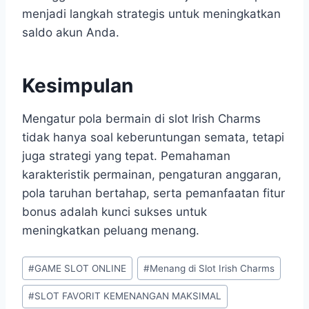
menjadi langkah strategis untuk meningkatkan
saldo akun Anda.
Kesimpulan
Mengatur pola bermain di slot Irish Charms
tidak hanya soal keberuntungan semata, tetapi
juga strategi yang tepat. Pemahaman
karakteristik permainan, pengaturan anggaran,
pola taruhan bertahap, serta pemanfaatan fitur
bonus adalah kunci sukses untuk
meningkatkan peluang menang.
Post
#
GAME SLOT ONLINE
#
Menang di Slot Irish Charms
Tags:
#
SLOT FAVORIT KEMENANGAN MAKSIMAL