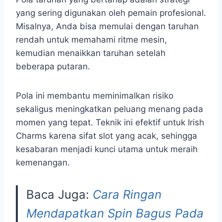
yang sering digunakan oleh pemain profesional.
Misalnya, Anda bisa memulai dengan taruhan
rendah untuk memahami ritme mesin,
kemudian menaikkan taruhan setelah
beberapa putaran.
Pola ini membantu meminimalkan risiko
sekaligus meningkatkan peluang menang pada
momen yang tepat. Teknik ini efektif untuk Irish
Charms karena sifat slot yang acak, sehingga
kesabaran menjadi kunci utama untuk meraih
kemenangan.
Baca Juga:
Cara Ringan
Mendapatkan Spin Bagus Pada