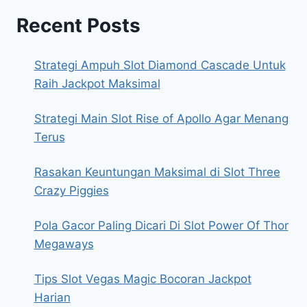
Recent Posts
Strategi Ampuh Slot Diamond Cascade Untuk
Raih Jackpot Maksimal
Strategi Main Slot Rise of Apollo Agar Menang
Terus
Rasakan Keuntungan Maksimal di Slot Three
Crazy Piggies
Pola Gacor Paling Dicari Di Slot Power Of Thor
Megaways
Tips Slot Vegas Magic Bocoran Jackpot
Harian