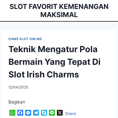
Skip
SLOT FAVORIT KEMENANGAN
to
MAKSIMAL
content
GAME SLOT ONLINE
Teknik Mengatur Pola
Bermain Yang Tepat Di
Slot Irish Charms
12/04/2025
Bagikan
W
F
M
T
S
L
X
Share