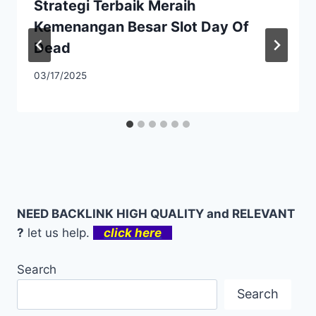
Strategi Terbaik Meraih
Kemenangan Besar Slot Day Of
Dead
03/17/2025
NEED BACKLINK HIGH QUALITY and RELEVANT
?
let us help.
click here
Search
Search