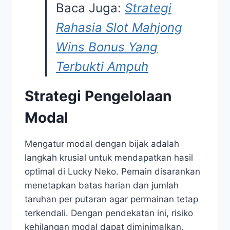
Baca Juga:
Strategi
Rahasia Slot Mahjong
Wins Bonus Yang
Terbukti Ampuh
Strategi Pengelolaan
Modal
Mengatur modal dengan bijak adalah
langkah krusial untuk mendapatkan hasil
optimal di Lucky Neko. Pemain disarankan
menetapkan batas harian dan jumlah
taruhan per putaran agar permainan tetap
terkendali. Dengan pendekatan ini, risiko
kehilangan modal dapat diminimalkan,