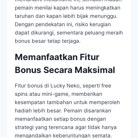
pemain menilai kapan harus meningkatkan
taruhan dan kapan lebih bijak menunggu.
Dengan pendekatan ini, risiko kerugian
dapat dikurangi, sementara peluang meraih
bonus besar tetap terjaga.
Memanfaatkan Fitur
Bonus Secara Maksimal
Fitur bonus di Lucky Neko, seperti free
spins atau mini-game, memberikan
kesempatan tambahan untuk memperoleh
hadiah lebih besar. Pemain disarankan
memanfaatkan setiap bonus dengan
strategi yang terencana agar tidak hanya
mengandalkan keberuntungan semata.