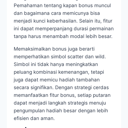
Pemahaman tentang kapan bonus muncul
dan bagaimana cara memicunya bisa
menjadi kunci keberhasilan. Selain itu, fitur
ini dapat memperpanjang durasi permainan
tanpa harus menambah modal lebih besar.
Memaksimalkan bonus juga berarti
memperhatikan simbol scatter dan wild.
Simbol ini tidak hanya meningkatkan
peluang kombinasi kemenangan, tetapi
juga dapat memicu hadiah tambahan
secara signifikan. Dengan strategi cerdas
memanfaatkan fitur bonus, setiap putaran
dapat menjadi langkah strategis menuju
pengumpulan hadiah besar dengan lebih
efisien dan aman.