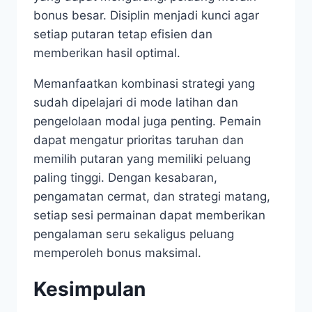
bonus besar. Disiplin menjadi kunci agar
setiap putaran tetap efisien dan
memberikan hasil optimal.
Memanfaatkan kombinasi strategi yang
sudah dipelajari di mode latihan dan
pengelolaan modal juga penting. Pemain
dapat mengatur prioritas taruhan dan
memilih putaran yang memiliki peluang
paling tinggi. Dengan kesabaran,
pengamatan cermat, dan strategi matang,
setiap sesi permainan dapat memberikan
pengalaman seru sekaligus peluang
memperoleh bonus maksimal.
Kesimpulan