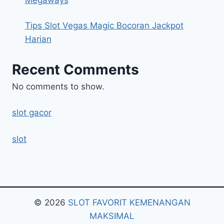
Megaways
Tips Slot Vegas Magic Bocoran Jackpot
Harian
Recent Comments
No comments to show.
slot gacor
slot
© 2026
SLOT FAVORIT KEMENANGAN
MAKSIMAL