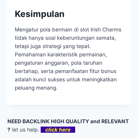
Kesimpulan
Mengatur pola bermain di slot Irish Charms
tidak hanya soal keberuntungan semata,
tetapi juga strategi yang tepat.
Pemahaman karakteristik permainan,
pengaturan anggaran, pola taruhan
bertahap, serta pemanfaatan fitur bonus
adalah kunci sukses untuk meningkatkan
peluang menang.
NEED BACKLINK HIGH QUALITY and RELEVANT
?
let us help.
click here