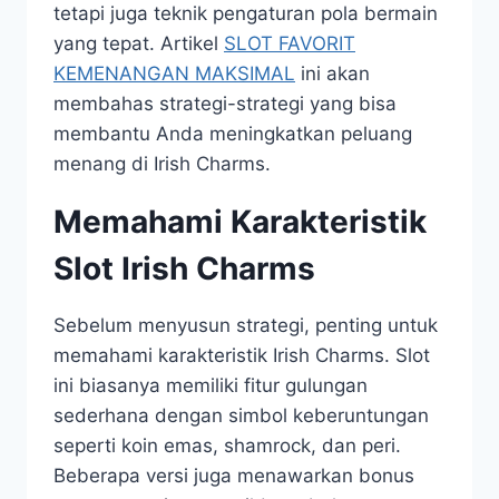
tetapi juga teknik pengaturan pola bermain
yang tepat. Artikel
SLOT FAVORIT
KEMENANGAN MAKSIMAL
ini akan
membahas strategi-strategi yang bisa
membantu Anda meningkatkan peluang
menang di Irish Charms.
Memahami Karakteristik
Slot Irish Charms
Sebelum menyusun strategi, penting untuk
memahami karakteristik Irish Charms. Slot
ini biasanya memiliki fitur gulungan
sederhana dengan simbol keberuntungan
seperti koin emas, shamrock, dan peri.
Beberapa versi juga menawarkan bonus