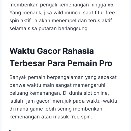
memberikan pengali kemenangan hingga x5.
Yang menarik, jika wild muncul saat fitur free
spin aktif, ia akan menempel dan terus aktif
selama sisa putaran berlangsung.
Waktu Gacor Rahasia
Terbesar Para Pemain Pro
Banyak pemain berpengalaman yang sepakat
bahwa waktu main sangat memengaruhi
peluang kemenangan. Di dunia slot online,
istilah “jam gacor” merujuk pada waktu-waktu
di mana game lebih sering memberikan
kemenangan atau masuk free spin.