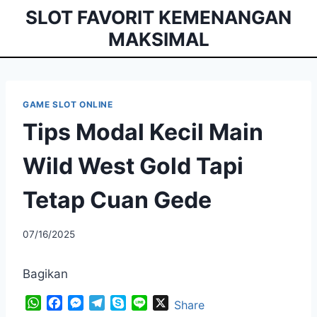
Skip
SLOT FAVORIT KEMENANGAN
to
MAKSIMAL
content
GAME SLOT ONLINE
Tips Modal Kecil Main
Wild West Gold Tapi
Tetap Cuan Gede
07/16/2025
Bagikan
W
F
M
T
S
L
X
Share