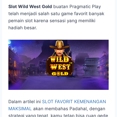
h
a
e
e
k
i
a
c
s
l
y
n
Slot Wild West Gold
buatan Pragmatic Play
t
e
s
e
p
e
telah menjadi salah satu game favorit banyak
s
b
e
g
e
pemain slot karena sensasi yang memiliki
A
o
n
r
hadiah besar.
p
o
g
a
p
k
e
m
r
Dalam artilel ini
SLOT FAVORIT KEMENANGAN
MAKSIMAL
akan membahas Padahal, dengan
strategi yang tepat, kamu tetap bisa cuan gede