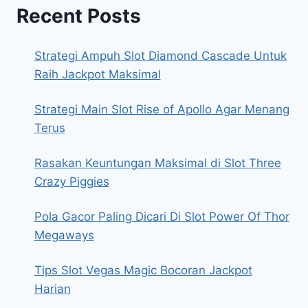
Recent Posts
Strategi Ampuh Slot Diamond Cascade Untuk
Raih Jackpot Maksimal
Strategi Main Slot Rise of Apollo Agar Menang
Terus
Rasakan Keuntungan Maksimal di Slot Three
Crazy Piggies
Pola Gacor Paling Dicari Di Slot Power Of Thor
Megaways
Tips Slot Vegas Magic Bocoran Jackpot
Harian