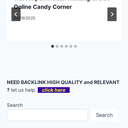
Online Candy Corner
04/19/2025
NEED BACKLINK HIGH QUALITY and RELEVANT
?
let us help.
click here
Search
Search