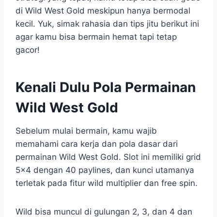
di Wild West Gold meskipun hanya bermodal
kecil. Yuk, simak rahasia dan tips jitu berikut ini
agar kamu bisa bermain hemat tapi tetap
gacor!
Kenali Dulu Pola Permainan
Wild West Gold
Sebelum mulai bermain, kamu wajib
memahami cara kerja dan pola dasar dari
permainan Wild West Gold. Slot ini memiliki grid
5×4 dengan 40 paylines, dan kunci utamanya
terletak pada fitur wild multiplier dan free spin.
Wild bisa muncul di gulungan 2, 3, dan 4 dan