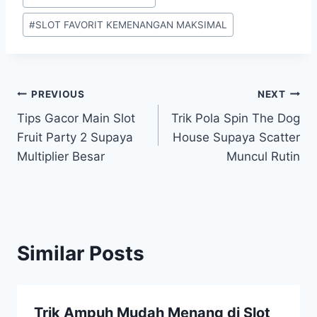
#
SLOT FAVORIT KEMENANGAN MAKSIMAL
Post
PREVIOUS
NEXT
Tips Gacor Main Slot
Trik Pola Spin The Dog
navigation
Fruit Party 2 Supaya
House Supaya Scatter
Multiplier Besar
Muncul Rutin
Similar Posts
Trik Ampuh Mudah Menang di Slot